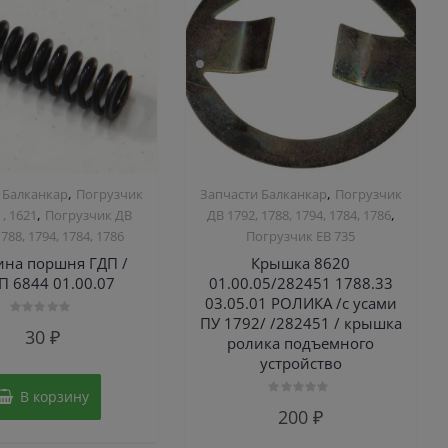
,
,
 Балканкар
Погрузчик
Запчасти Балканкар
Погрузчик
,
,
 , 1621
Погрузчик ДВ
ДВ 1792, 1788, 1794, 1784, 1786
1788, 1794, 1784, 1786
Погрузчик ЕВ 735
на поршня ГДП /
Крышка 8620
П 6844 01.00.07
01.00.05/282451 1788.33
03.05.01 РОЛИКА /с усами
ПУ 1792/ /282451 / крышка
Оценка
30
₽
0
ролика подъемного
из
устройство
5
В корзину
Оценка
200
₽
0
из
5