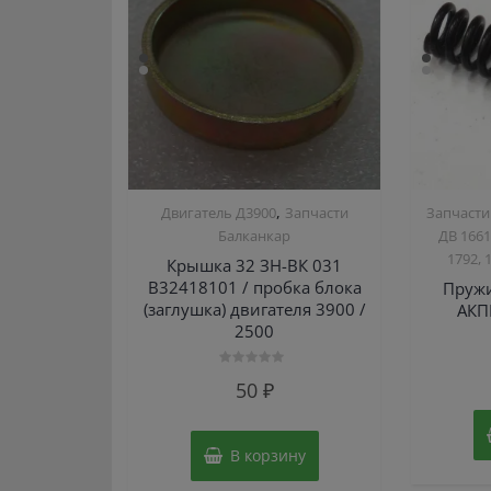
,
Двигатель Д3900
Запчасти
Запчасти
Балканкар
ДВ 1661
1792, 
Крышка 32 ЗН-ВК 031
В32418101 / пробка блока
Пружи
(заглушка) двигателя 3900 /
АКП
2500
Оценка
50
₽
0
из
5
В корзину