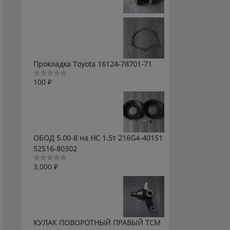
0
из
5
Прокладка Toyota 16124-78701-71
100
₽
Оценка
0
из
5
ОБОД 5.00-8 на HC 1.5т 216G4-40151
52516-80302
3,000
₽
Оценка
0
из
5
КУЛАК ПОВОРОТНЫЙ ПРАВЫЙ ТСМ