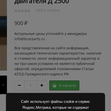
двигателя Д 2500
Add a review.
900
₽
Актуальные цены уточняйте у менеджера
info@bcarparts.ru .
Вся представленная на сайте информация,
касающаяся технических характеристик, наличия
и стоимости, носит информационный характер и
ни при каких условиях не является публичной
офертой, определяемой положениями Статьи
437(2) Гражданского кодекса РФ.
БОЛТ
В корзину
ГБЦ
Д
2500
Артикул:
3B60034 Super
Сайт использует файлы cookie и сервис
7шт
Категории:
Двигатель Д2500
,
Запчасти Балканкар
Яндекс.Метрика, которые не содержат
32181446,