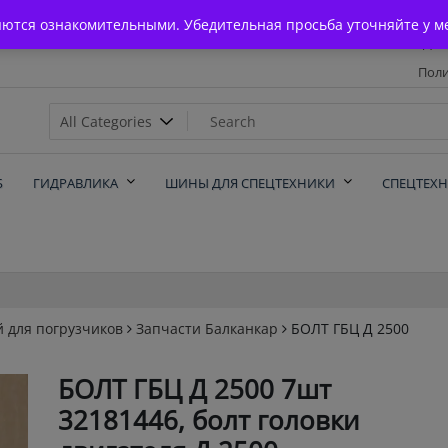
Главная
яются ознакомительными. Убедительная просьба уточняйте у м
Дос
Поли
х
Б
ГИДРАВЛИКА
ШИНЫ ДЛЯ СПЕЦТЕХНИКИ
СПЕЦТЕХ
й для погрузчиков
Запчасти Балканкар
БОЛТ ГБЦ Д 2500
БОЛТ ГБЦ Д 2500 7шт
32181446, болт головки