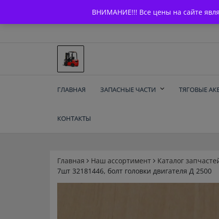
Skip
+7 (903) 294-61-75
info@bcarparts.ru
ВНИМАНИЕ!!! Все цены на сайте явл
to
content
Запчасти для вилочы
ГЛАВНАЯ
ЗАПАСНЫЕ ЧАСТИ
ТЯГОВЫЕ АК
погрузчиков и
КОНТАКТЫ
электротележек
Balkancar
Главная
Наш ассортимент
Каталог запчасте
7шт 32181446, болт головки двигателя Д 2500