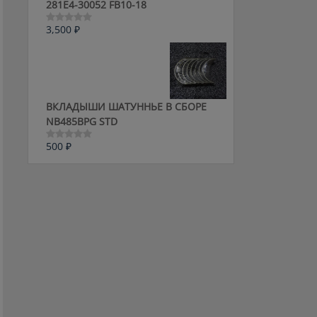
281E4-30052 FB10-18
3,500
₽
Оценка
0
из
5
ВКЛАДЫШИ ШАТУННЬЕ В СБОРЕ
NB485BPG STD
500
₽
Оценка
0
из
5