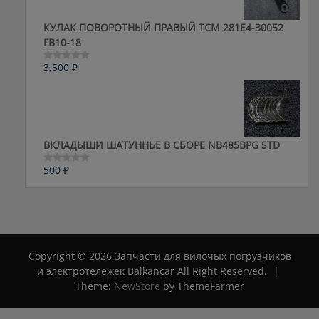
КУЛАК ПОВОРОТНЫЙ ПРАВЫЙ ТСМ 281E4-30052
FB10-18
3,500
₽
Оценка
0
из
5
ВКЛАДЫШИ ШАТУННЬЕ В СБОРЕ NB485BPG STD
500
₽
Оценка
0
из
5
Copyright © 2026 Запчасти для вилочых погрузчиков
и электротележек Balkancar All Right Reserved.
|
Theme:
NewStore
by ThemeFarmer