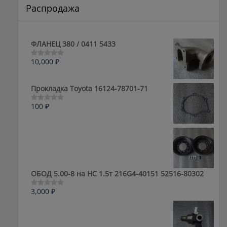
Распродажа
ФЛАНЕЦ 380 / 0411 5433
10,000
₽
Оценка
0
из
5
Прокладка Toyota 16124-78701-71
100
₽
Оценка
0
из
5
ОБОД 5.00-8 на HC 1.5т 216G4-40151 52516-80302
3,000
₽
Оценка
0
из
5