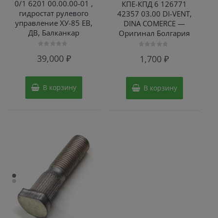
0/1 6201 00.00.00-01 ,
КПЕ-КПД 6 126771
гидростат рулевого
42357 03.00 DI-VENT,
управление ХУ-85 ЕВ,
DINA COMERCE —
ДВ, Балканкар
Оригинал Болгария
Оценка
Оценка
39,000
₽
1,700
₽
0
0
из
из
5
5
В корзину
В корзину