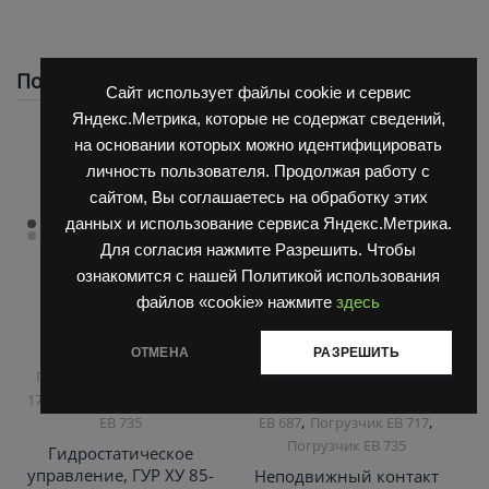
Похожие
Сайт использует файлы cookie и сервис
Яндекс.Метрика, которые не содержат сведений,
на основании которых можно идентифицировать
личность пользователя. Продолжая работу с
сайтом, Вы соглашаетесь на обработку этих
данных и использование сервиса Яндекс.Метрика.
Для согласия нажмите Разрешить. Чтобы
ознакомится с нашей Политикой использования
файлов «cookie» нажмите
здесь
,
,
Запчасти Балканкар
Запчасти Балканкар
ОТМЕНА
РАЗРЕШИТЬ
Погрузчик ДВ 1792, 1788,
Запчасти ЕП 001 / ЕП 006 /
,
,
1794, 1784, 1786
Погрузчик
ЕП 011 / ЕС 301
Погрузчик
,
,
ЕВ 735
ЕВ 687
Погрузчик ЕВ 717
Погрузчик ЕВ 735
Гидростатическое
управление, ГУР ХУ 85-
Неподвижный контакт