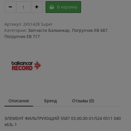
ЭЛЕМЕНТ
В корзину
ФИЛЬТРУЮЩИЙ
5587
03.00.00-
Артикул:
2K51428 Super
01/524
Категории:
Запчасти Балканкар
,
Погрузчик ЕВ 687
,
0511
Погрузчик ЕВ 717
040
х63L-
1
quantity
Описание
Бренд
Отзывы (0)
ЭЛЕМЕНТ ФИЛЬТРУЮЩИЙ 5587 03.00.00-01/524 0511 040
х63L-1