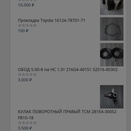
10,000
₽
Оценка
0
из
5
Прокладка Toyota 16124-78701-71
100
₽
Оценка
0
из
5
ОБОД 5.00-8 на HC 1.5т 216G4-40151 52516-80302
3,000
₽
Оценка
0
из
5
КУЛАК ПОВОРОТНЫЙ ПРАВЫЙ ТСМ 281E4-30052
FB10-18
3,500
₽
Оценка