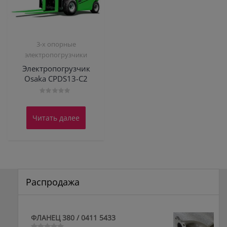
3-х опорные
электропогрузчики
Электропогрузчик
Osaka CPDS13-C2
Оценка
0
из
Читать далее
5
Распродажа
ФЛАНЕЦ 380 / 0411 5433