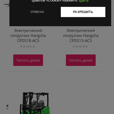
файлов «cookie» нажмите
здесь
ОТМЕНА
РАЗРЕШИТЬ
3-х опорные
3-х опорные
электропогрузчики
электропогрузчики
Электрический
Электрический
погрузчик Hangcha
погрузчик Hangcha
CPDS18-AC3
CPDS13-AC3
Оценка
Оценка
0
0
из
из
Читать далее
Читать далее
5
5