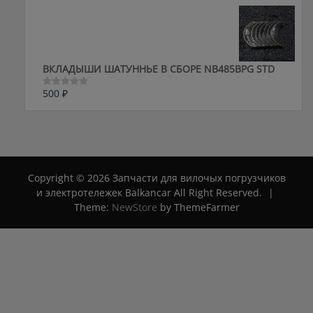
0
из
5
ВКЛАДЫШИ ШАТУННЬЕ В СБОРЕ NB485BPG STD
500
₽
Оценка
0
из
5
Copyright © 2026 Запчасти для вилочых погрузчиков
и электротележек Balkancar All Right Reserved.
|
Theme:
NewStore
by ThemeFarmer