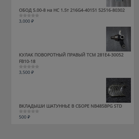
ОБОД 5.00-8 на HC 1.5т 216G4-40151 52516-80302
3,000
₽
Оценка
0
из
5
КУЛАК ПОВОРОТНЫЙ ПРАВЫЙ ТСМ 281E4-30052
FB10-18
3,500
₽
Оценка
0
из
5
ВКЛАДЫШИ ШАТУННЬЕ В СБОРЕ NB485BPG STD
500
₽
Оценка
0
из
5