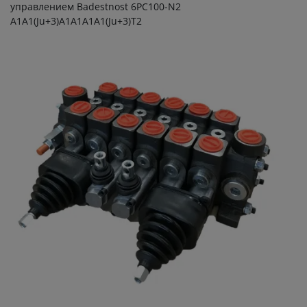
управлением Badestnost 6РС100-N2
А1А1(Ju+3)А1А1А1А1(Ju+3)Т2