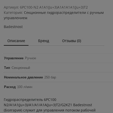
с
ручным
Артикул:
6РС100-N2 А1А1(Ju+3)А1А1А1А1(Ju+3)Т2
управлением
Категория:
Секционные гидрораспределители с ручным
Badestnost
управлением
6РС100-
Badestnost
N2
А1А1(Ju+3)А1А1А1А1(Ju+3)Т2
quantity
Описание
Бренд
Отзывы (0)
Управление
Ручное
Тип
Секционный
Номинальное давление
250 бар
Расход
100 л/мин
Гидрораспределитель 6PС100
N2/A1A1(ju+3)/A1/A1/A1A(ju+3)T2/G2KZ1 Badestnost
(Болгария) служит для управления потоком рабочей