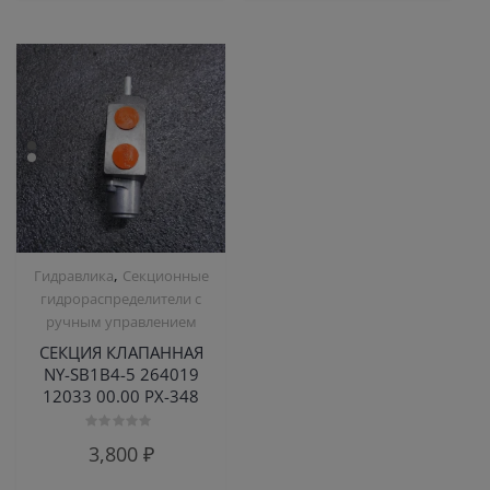
,
Гидравлика
Секционные
гидрораспределители с
ручным управлением
СЕКЦИЯ КЛАПАННАЯ
NY-SB1B4-5 264019
12033 00.00 РХ-348
Оценка
3,800
₽
0
из
5