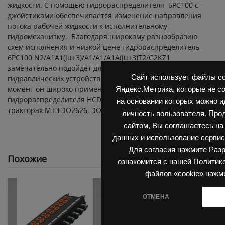
жидкости. С помощью гидрораспределителя 6PС100 с
джойстиками обеспечивается изменение направления
потока рабочей жидкости к исполнительному
гидромеханизму. Благодаря широкому разнообразию
схем исполнения и низкой цене гидрораспределитель
6PС100 N2/A1A1(ju+3)/A1/A1/A1A(ju+3)T2/G2KZ1
замечательно подойдёт для создания различных
Сайт использует файлы co
гидравлических устройств и механизмов. На данный
момент он широко применяется как аналог
Яндекс.Метрика, которые не с
гидрораспределителя HCD 6/6, 4/6 Hydrocontrol на
на основании которых можно 
тракторах МТЗ ЭО2626, ЭО2621.
личность пользователя. Про
сайтом, Вы соглашаетесь на
данных и использование сервис
Для согласия нажмите Раз
Похожие
ознакомится с нашей Политик
файлов «cookie» нажм
ОТМЕНА