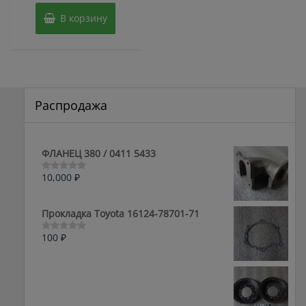
В корзину
Распродажа
ФЛАНЕЦ 380 / 0411 5433
10,000
₽
Оценка
0
из
5
Прокладка Toyota 16124-78701-71
100
₽
Оценка
0
из
5