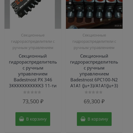
Секционные
Секционные
гидрораспределители с
гидрораспределители с
ручным управлением
ручным управлением
Секционный
Секционный
гидрораспределитель
гидрораспределитель
с ручным
с ручным
управлением
управлением
Badestnost РХ 346
Badestnost 6PC100-N2
3ККККККККККK3 11-ти
A1A1 (Ju+3)/A1A1(Ju+3)
Оценка
Оценка
73,500
₽
69,300
₽
0
0
из
из
5
5
В корзину
В корзину