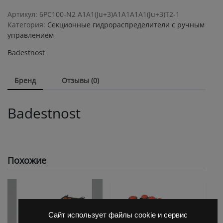
с
ручным
Артикул:
6РС100-N2 А1А1(Ju+3)А1А1А1А1(Ju+3)Т2-1
управлением
Категория:
Секционные гидрораспределители с ручным
Badestnost
управлением
6PC100-
Badestnost
N2
A1A1
(Ju+3)/A1A1(Ju+3)
Бренд
Отзывы (0)
quantity
Badestnost
Похожие
Сайт использует файлы cookie и сервис