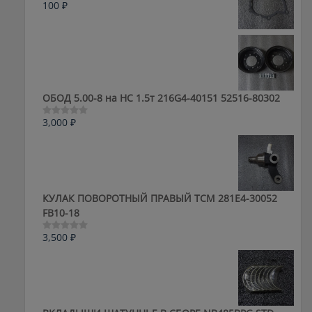
100
₽
Оценка
0
из
5
ОБОД 5.00-8 на HC 1.5т 216G4-40151 52516-80302
3,000
₽
Оценка
0
из
5
КУЛАК ПОВОРОТНЫЙ ПРАВЫЙ ТСМ 281E4-30052
FB10-18
3,500
₽
Оценка
0
из
5