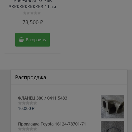
Badestnost РХ 346
3ККККККККККK3 11-ти
Оценка
73,500
₽
0
из
5
В корзину
Распродажа
ФЛАНЕЦ 380 / 0411 5433
10,000
₽
Оценка
0
из
5
Прокладка Toyota 16124-78701-71