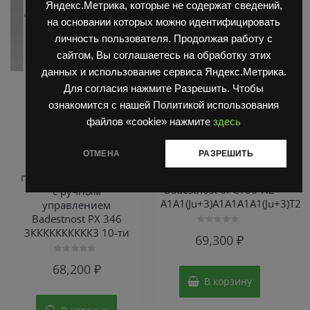
Яндекс.Метрика, которые не содержат сведений,
на основании которых можно идентифицировать
личность пользователя. Продолжая работу с
сайтом, Вы соглашаетесь на обработку этих
данных и использование сервиса Яндекс.Метрика.
,
Гидравлика
Секционные
Для согласия нажмите Разрешить. Чтобы
,
Гидрораспределители
гидрораспределители с
ознакомится с нашей Политикой использования
Секционные
ручным управлением
файлов «cookie» нажмите
здесь
гидрораспределители с
Секционный
ручным управлением
гидрораспределитель
ОТМЕНА
РАЗРЕШИТЬ
с ручным
Секционный
управлением
гидрораспределитель
Badestnost 6РС100-N2
с ручным
А1А1(Ju+3)А1А1А1А1(Ju+3)Т2
управлением
Badestnost РХ 346
3КККККККККК3 10-ти
Оценка
69,300
₽
0
из
5
Оценка
68,200
₽
0
из
В корзину
5