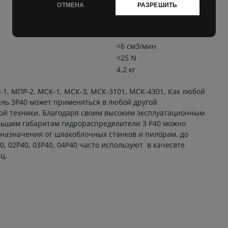
ОТМЕНА
РАЗРЕШИТЬ
10-460 сСт
25 nм
-15°C +80°C
<6 cм3/мин
<25 N
4,2 кг
1, МПР-2, МСК-1, МСК-3, МСК-3101, МСК-4301, Как любой
ель 3Р40 может применяться в любой другой
ой техники. Благодаря своим высоким эксплуатационным
ольшим габаритам гидрораспределители 3 Р40 можно
назначения от шлакоблочных станков и пилорам, до
, 02Р40, 03Р40, 04Р40 часто используют в качесвте
ц.