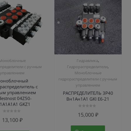
,
Моноблочные
Гидравлика
,
пределители с ручным
Гидрораспределители
управлением
Моноблочные
гидрораспределители с ручным
оноблочный
управлением
распределитель с
ым управлением
РАСПРЕДЕЛИТЕЛЬ 3P40
destnost 04Z50-
Вн1Ан1А1 GKI E6-21
1А1А1А1 GKZ1
Оценка
15,000
₽
0
Оценка
13,100
₽
из
0
5
из
5