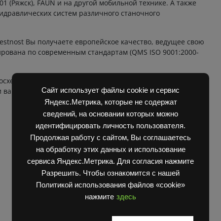
1 (Ряжск), FAUN и на другой мобильной технике. А также
гидравлических систем различного станочного
stnost Вы получаете европейское качество, ведущее свою
ирована по современным стандартам (QMS ISO 9001:2000-
осхему со встроенным предохранительным и сливным
Сайт использует файлы cookie и сервис
 вариациями (без предохранительного клапана, с
Яндекс.Метрика, которые не содержат
сведений, на основании которых можно
идентифицировать личность пользователя.
Продолжая работу с сайтом, Вы соглашаетесь
на обработку этих данных и использование
сервиса Яндекс.Метрика. Для согласия нажмите
Разрешить. Чтобы ознакомится с нашей
3шт
Политикой использования файлов «cookie»
40 л/ мин
нажмите
здесь
35 МПа
-40°C +60°C