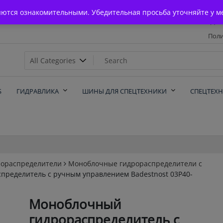
Главная
яются ознакомительными. Убедительная просьба уточняйте у м
Дос
Поли
х
Б
ГИДРАВЛИКА
ШИНЫ ДЛЯ СПЕЦТЕХНИКИ
СПЕЦТЕХ
рораспределители
Моноблочные гидрораспределители с
ределитель с ручным управлением Badestnost 03Р40-
Моноблочный
гидрораспределитель с