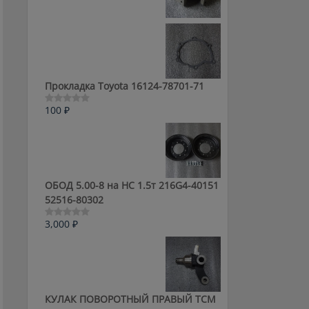
0
из
5
Прокладка Toyota 16124-78701-71
100
₽
Оценка
0
из
5
ОБОД 5.00-8 на HC 1.5т 216G4-40151
52516-80302
3,000
₽
Оценка
0
из
5
КУЛАК ПОВОРОТНЫЙ ПРАВЫЙ ТСМ