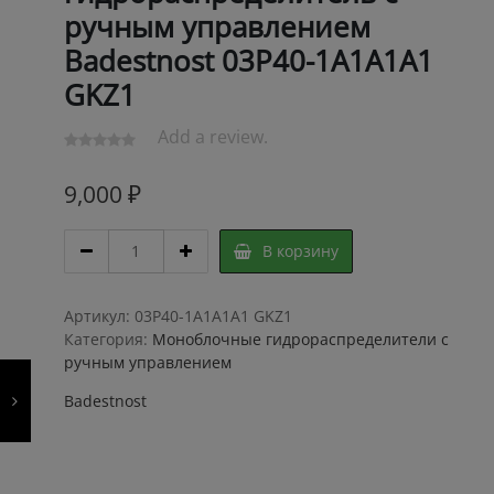
ручным управлением
Badestnost 03Р40-1А1А1A1
GKZ1
Add a review.
9,000
₽
Моноблочный
В корзину
гидрораспределитель
с
ручным
Артикул:
03Р40-1А1А1A1 GKZ1
управлением
Категория:
Моноблочные гидрораспределители с
Badestnost
ручным управлением
03Р40-
Badestnost
1А1А1A1
GKZ1
quantity