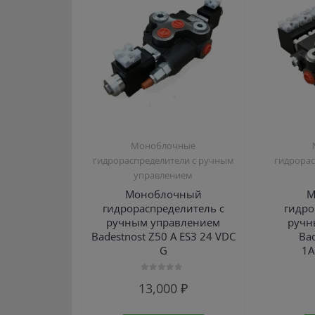
Моноблочные
гидрораспределители с ручным
гидрорас
управлением
Моноблочный
М
гидрораспределитель с
гидро
ручным управлением
ручн
Badestnost Z50 A ES3 24 VDC
Ba
G
1А
Оценка
13,000
₽
0
из
5