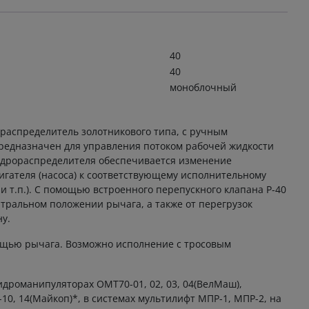
40
н
40
моноблочный
распределитель золотникового типа, с ручным
Предназначен для управления потоком рабочей жидкости
гидрораспределителя обеспечивается изменение
игателя (насоса) к соответствующему исполнительному
и т.п.). С помощью встроенного перепускного клапана Р-40
тральном положении рычага, а также от перегрузок
у.
ощью рычага. Возможно исполнение с тросовым
дроманипуляторах ОМТ70-01, 02, 03, 04(ВелМаш),
0, 14(Майкоп)*, в системах мультилифт МПР-1, МПР-2, на