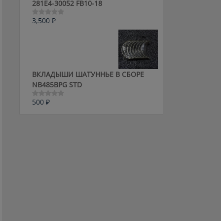
281E4-30052 FB10-18
3,500
₽
Оценка
0
из
5
ВКЛАДЫШИ ШАТУННЬЕ В СБОРЕ
NB485BPG STD
500
₽
Оценка
0
из
5