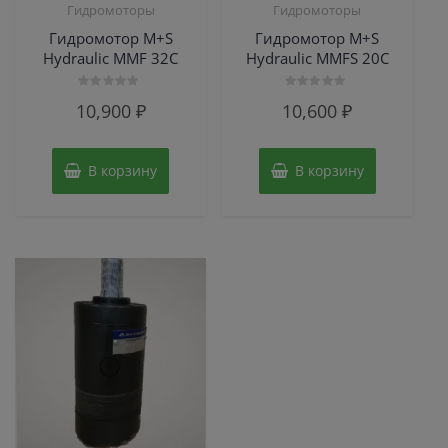
Гидромоторы
Гидромоторы
Гидромотор M+S
Гидромотор M+S
Hydraulic MMF 32C
Hydraulic MMFS 20C
Оценка
Оценка
10,900
₽
10,600
₽
0
0
из
из
5
5
В корзину
В корзину