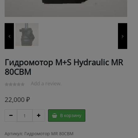
Гидромотор M+S Hydraulic MR
80CBM
Add a review.
22,000
₽
Гидромотор
В корзину
M+S
Hydraulic
MR
Артикул:
Гидромотор MR 80CBM