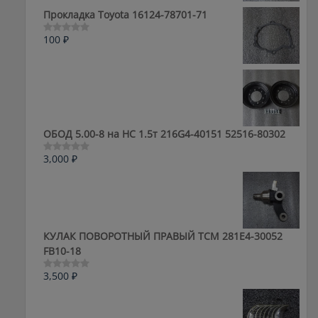
5
Прокладка Toyota 16124-78701-71
100
₽
Оценка
0
из
5
ОБОД 5.00-8 на HC 1.5т 216G4-40151 52516-80302
3,000
₽
Оценка
0
из
5
КУЛАК ПОВОРОТНЫЙ ПРАВЫЙ ТСМ 281E4-30052
FB10-18
3,500
₽
Оценка
0
из
5