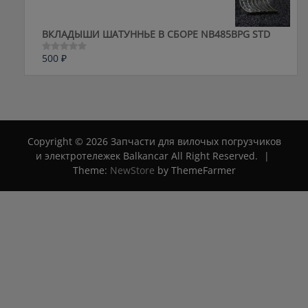
ВКЛАДЫШИ ШАТУННЬЕ В СБОРЕ NB485BPG STD
500
₽
Оценка
0
из
5
Copyright © 2026 Запчасти для вилочых погрузчиков
и электротележек Balkancar All Right Reserved.
|
Theme:
NewStore
by ThemeFarmer