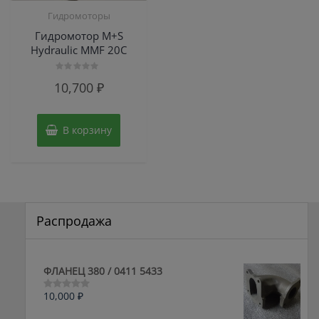
Гидромоторы
Гидромотор M+S
Hydraulic MMF 20C
Оценка
10,700
₽
0
из
5
В корзину
Распродажа
ФЛАНЕЦ 380 / 0411 5433
10,000
₽
Оценка
0
из