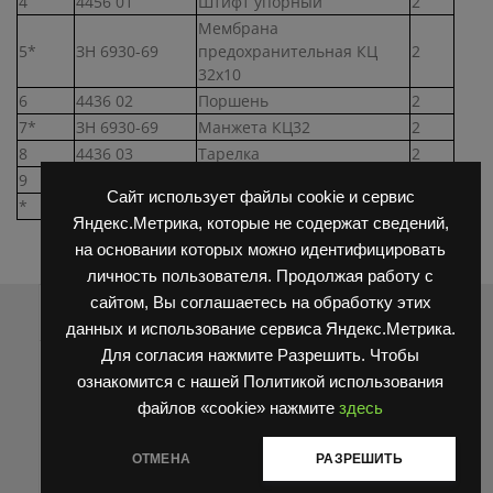
4
4456 01
Штифт упорный
2
Мембрана
5*
ЗН 6930-69
предохранительная КЦ
2
32х10
6
4436 02
Поршень
2
7*
ЗН 6930-69
Манжета КЦ32
2
8
4436 03
Тарелка
2
9
4436 04
Пружина
1
Сайт использует файлы cookie и сервис
*
ООО407
КБРЧ КСЦД 32А
Яндекс.Метрика, которые не содержат сведений,
на основании которых можно идентифицировать
личность пользователя. Продолжая работу с
сайтом, Вы соглашаетесь на обработку этих
Распродажа
данных и использование сервиса Яндекс.Метрика.
Для согласия нажмите Разрешить. Чтобы
ознакомится с нашей Политикой использования
файлов «cookie» нажмите
здесь
ОТМЕНА
РАЗРЕШИТЬ
Блокировка король HC (HANGCHA) N163-220018-000