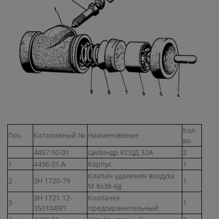
Кол-
Поз.
Каталожный №
Наименование
во
4457 00-01
Цилиндр КСЦД 32А
2
1
4436 01.А
Корпус
1
Клапан удаления воздуха
2
ЗН 1720-79
1
М 8х38-6g
ЗН 1721 12-
Колпачек
3
1
3501049П
предохранительный