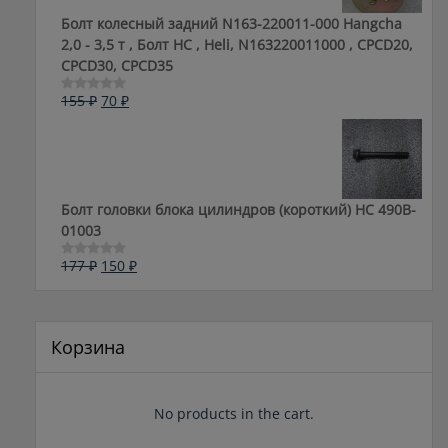
Болт колесный задний N163-220011-000 Hangcha
2,0 - 3,5 т , Болт HC , Heli, N163220011000 , CPCD20,
CPCD30, CPCD35
Первоначальная
Текущая
155
₽
70
₽
Оценка
0
цена
цена:
из
составляла
70 ₽.
5
155 ₽.
Болт головки блока цилиндров (короткий) НС 490B-
01003
Первоначальная
Текущая
177
₽
150
₽
Оценка
0
цена
цена:
из
составляла
150 ₽.
5
177 ₽.
Корзина
No products in the cart.