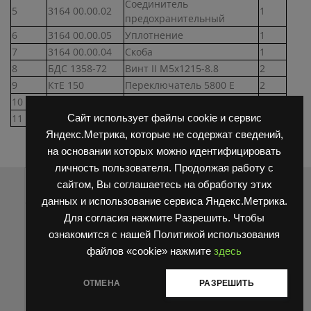
Соединитель
5
3164 00.00.02
1
предохранительный
6
3164 00.00.05
Уплотнение
1
7
3164 00.00.04
Скоба
1
8
БДС 1358-72
Винт II М5х1215-8.8
2
9
КтЕ 150
Переключатель 5800 Е
2
10
БДС 832-83
Винт II М4х32-8.8
2
11
3164 00.00.07
Шайба
6
Сайт использует файлы cookie и сервис
Яндекс.Метрика, которые не содержат сведений,
на основании которых можно идентифицировать
личность пользователя. Продолжая работу с
Распродажа
сайтом, Вы соглашаетесь на обработку этих
данных и использование сервиса Яндекс.Метрика.
Для согласия нажмите Разрешить. Чтобы
ознакомится с нашей Политикой использования
файлов «cookie» нажмите
здесь
ОТМЕНА
РАЗРЕШИТЬ
Блокировка король HC (HANGCHA) N163-220018-000