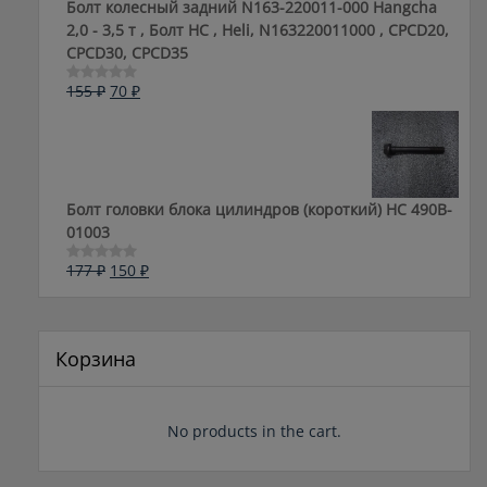
Болт колесный задний N163-220011-000 Hangcha
2,0 - 3,5 т , Болт HC , Heli, N163220011000 , CPCD20,
CPCD30, CPCD35
Первоначальная
Текущая
155
₽
70
₽
Оценка
0
цена
цена:
из
составляла
70 ₽.
5
155 ₽.
Болт головки блока цилиндров (короткий) НС 490B-
01003
Первоначальная
Текущая
177
₽
150
₽
Оценка
0
цена
цена:
из
составляла
150 ₽.
5
177 ₽.
Корзина
No products in the cart.