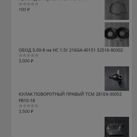
100
₽
Оценка
0
из
5
ОБОД 5.00-8 на HC 1.5т 216G4-40151 52516-80302
3,000
₽
Оценка
0
из
5
КУЛАК ПОВОРОТНЫЙ ПРАВЫЙ ТСМ 281E4-30052
FB10-18
3,500
₽
Оценка
0
из
5