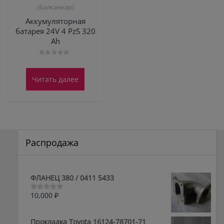
(Балканкар)
Аккумуляторная
батарея 24V 4 PzS 320
Ah
Оценка
0
из
Читать далее
5
Распродажа
ФЛАНЕЦ 380 / 0411 5433
10,000
₽
Оценка
0
из
5
Прокладка Toyota 16124-78701-71