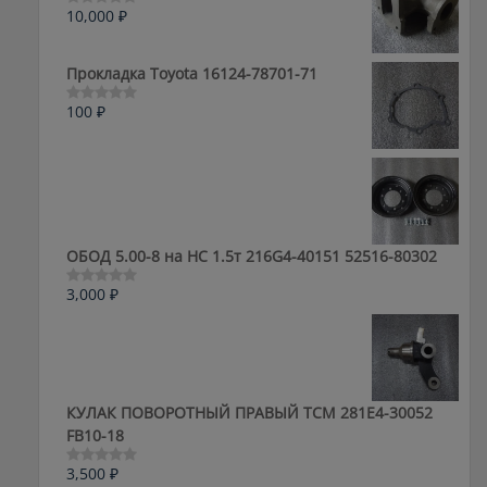
10,000
₽
Оценка
0
из
5
Прокладка Toyota 16124-78701-71
100
₽
Оценка
0
из
5
ОБОД 5.00-8 на HC 1.5т 216G4-40151 52516-80302
3,000
₽
Оценка
0
из
5
КУЛАК ПОВОРОТНЫЙ ПРАВЫЙ ТСМ 281E4-30052
FB10-18
3,500
₽
Оценка