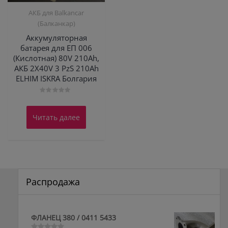
АКБ для Balkanсar
(Балканкар)
Аккумуляторная
батарея для ЕП 006
(Кислотная) 80V 210Ah,
АКБ 2X40V 3 PzS 210Ah
ELHIM ISKRA Болгария
Оценка
0
из
Читать далее
5
Распродажа
ФЛАНЕЦ 380 / 0411 5433