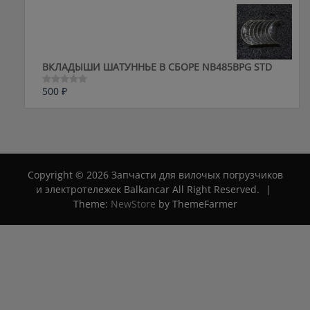
0
из
5
ВКЛАДЫШИ ШАТУННЬЕ В СБОРЕ NB485BPG STD
500
₽
Оценка
0
из
5
Copyright © 2026 Запчасти для вилочых погрузчиков
и электротележек Balkancar All Right Reserved.
|
Theme:
NewStore
by ThemeFarmer