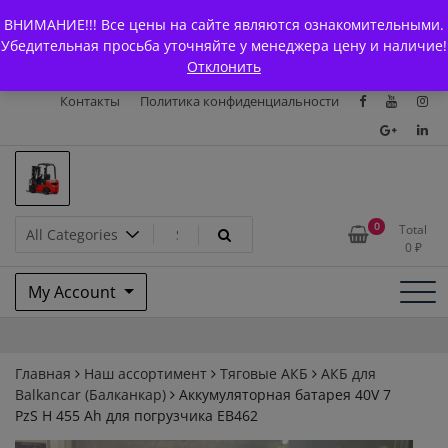
Skip
+7 (903) 294-61-75
info@bcarparts.ru
ВНИМАНИЕ!!! Все цены на сайте являются ознакомительными.
to
Главная
Магазин
О Компании
Каталоги
Убедительная просьба уточняйте у менеджера цену и наличие!
content
Отклонить
Сертификаты
Доставка и оплата
Гарантия
Вакансии
Контакты
Политика конфиденциальности
Запчасти для вилочых
0
Total
0
₽
погрузчиков и
My Account
электротележек Balkancar
Главная
Наш ассортимент
Тяговые АКБ
АКБ для
Balkanсar (Балканкар)
Аккумуляторная батарея 40V 7
PzS Н 455 Ah для погрузчика ЕВ462