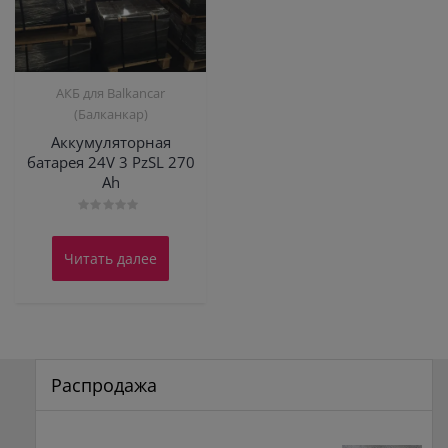
АКБ для Balkanсar
(Балканкар)
Аккумуляторная
батарея 24V 3 PzSL 270
Ah
Оценка
0
из
Читать далее
5
Распродажа