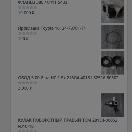
ФЛАНЕЦ 380 / 0411 5433
10,000
₽
Оценка
0
из
5
Прокладка Toyota 16124-78701-71
100
₽
Оценка
0
из
5
ОБОД 5.00-8 на HC 1.5т 216G4-40151 52516-80302
3,000
₽
Оценка
0
из
5
КУЛАК ПОВОРОТНЫЙ ПРАВЫЙ ТСМ 281E4-30052
FB10-18