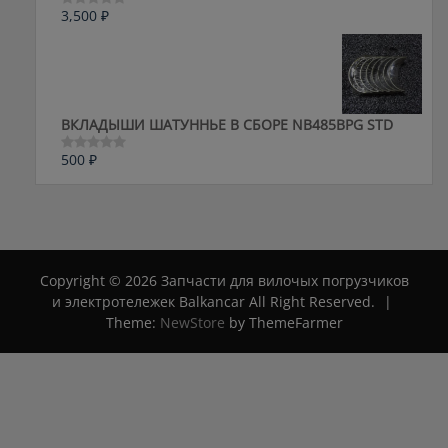
3,500
₽
Оценка
0
из
5
ВКЛАДЫШИ ШАТУННЬЕ В СБОРЕ NB485BPG STD
500
₽
Оценка
0
из
5
Copyright © 2026 Запчасти для вилочых погрузчиков
и электротележек Balkancar All Right Reserved.
|
Theme:
NewStore
by ThemeFarmer