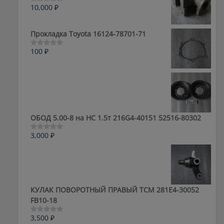
10,000
₽
Оценка
0
из
5
Прокладка Toyota 16124-78701-71
100
₽
Оценка
0
из
5
ОБОД 5.00-8 на HC 1.5т 216G4-40151 52516-80302
3,000
₽
Оценка
0
из
5
КУЛАК ПОВОРОТНЫЙ ПРАВЫЙ ТСМ 281E4-30052
FB10-18
3,500
₽
Оценка