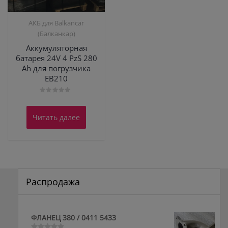
АКБ для Balkanсar
(Балканкар)
Аккумуляторная
батарея 24V 4 PzS 280
Ah для погрузчика
ЕВ210
Оценка
0
из
Читать далее
5
Распродажа
ФЛАНЕЦ 380 / 0411 5433