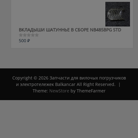
0
из
5
ВКЛАДЫШИ ШАТУННЬЕ В СБОРЕ NB485BPG STD
500
₽
Оценка
0
из
5
Copyright © 2026 Запчасти для вилочых погрузчиков
и электротележек Balkancar All Right Reserved.
|
Theme:
NewStore
by ThemeFarmer