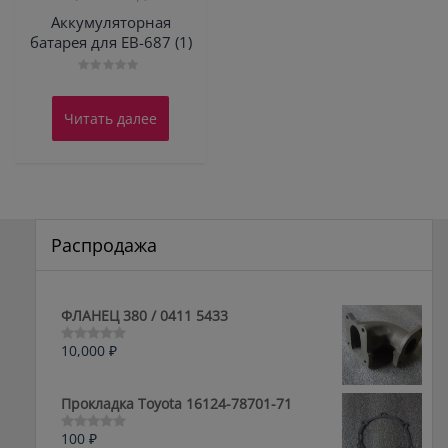
Аккумуляторная
батарея для ЕВ-687 (1)
Оценка
0
из
Читать далее
5
Распродажа
ФЛАНЕЦ 380 / 0411 5433
10,000
₽
Оценка
0
из
5
Прокладка Toyota 16124-78701-71
100
₽
Оценка