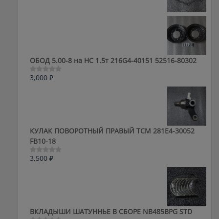
0
из
5
ОБОД 5.00-8 на HC 1.5т 216G4-40151 52516-80302
3,000
₽
Оценка
0
из
5
КУЛАК ПОВОРОТНЫЙ ПРАВЫЙ ТСМ 281E4-30052
FB10-18
3,500
₽
Оценка
0
из
5
ВКЛАДЫШИ ШАТУННЬЕ В СБОРЕ NB485BPG STD