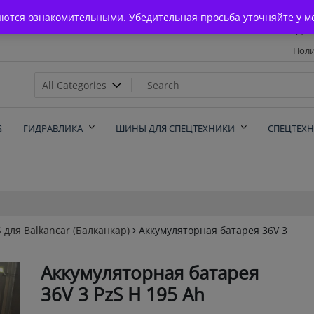
Главная
яются ознакомительными. Убедительная просьба уточняйте у м
Дос
Поли
х
Б
ГИДРАВЛИКА
ШИНЫ ДЛЯ СПЕЦТЕХНИКИ
СПЕЦТЕХ
 для Balkanсar (Балканкар)
Аккумуляторная батарея 36V 3
Аккумуляторная батарея
36V 3 PzS Н 195 Ah