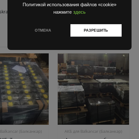
Политикой использования файлов «cookie»
skra
нажмите
здесь
ОТМЕНА
РАЗРЕШИТЬ
 Balkanсar (Балканкар)
АКБ для Balkanсar (Балканкар)