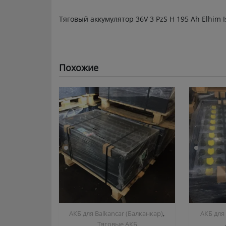
Тяговый аккумулятор 36V 3 PzS Н 195 Ah Elhim I
Похожие
,
АКБ для Balkanсar (Балканкар)
АКБ для
Тяговые АКБ