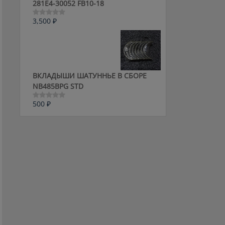
281E4-30052 FB10-18
3,500
₽
Оценка
0
из
5
ВКЛАДЫШИ ШАТУННЬЕ В СБОРЕ
NB485BPG STD
500
₽
Оценка
0
из
5