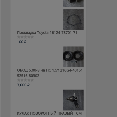
0
из
5
Прокладка Toyota 16124-78701-71
100
₽
Оценка
0
из
5
ОБОД 5.00-8 на HC 1.5т 216G4-40151
52516-80302
3,000
₽
Оценка
0
из
5
КУЛАК ПОВОРОТНЫЙ ПРАВЫЙ ТСМ