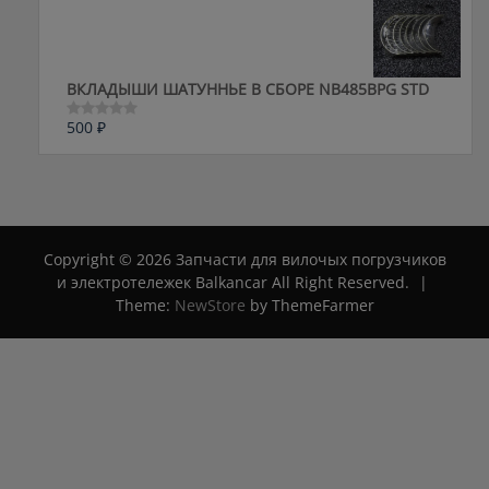
из
5
ВКЛАДЫШИ ШАТУННЬЕ В СБОРЕ NB485BPG STD
500
₽
Оценка
0
из
5
Copyright © 2026 Запчасти для вилочых погрузчиков
и электротележек Balkancar All Right Reserved.
|
Theme:
NewStore
by ThemeFarmer