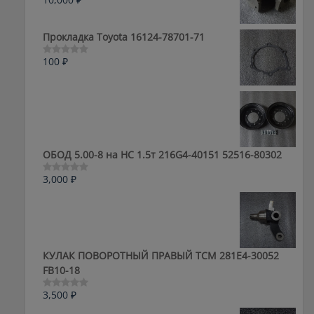
Оценка
0
из
5
Прокладка Toyota 16124-78701-71
100
₽
Оценка
0
из
5
ОБОД 5.00-8 на HC 1.5т 216G4-40151 52516-80302
3,000
₽
Оценка
0
из
5
КУЛАК ПОВОРОТНЫЙ ПРАВЫЙ ТСМ 281E4-30052
FB10-18
3,500
₽
Оценка
0