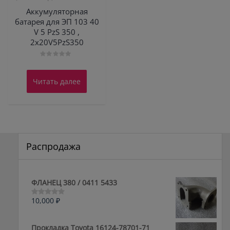
Аккумуляторная
батарея для ЭП 103 40
V 5 PzS 350 ,
2х20V5PzS350
Оценка
0
из
Читать далее
5
Распродажа
ФЛАНЕЦ 380 / 0411 5433
10,000
₽
Оценка
0
из
5
Прокладка Toyota 16124-78701-71