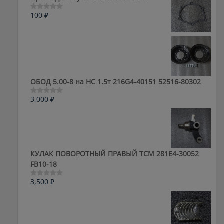
100
₽
Оценка
0
из
5
ОБОД 5.00-8 на HC 1.5т 216G4-40151 52516-80302
3,000
₽
Оценка
0
из
5
КУЛАК ПОВОРОТНЫЙ ПРАВЫЙ ТСМ 281E4-30052
FB10-18
3,500
₽
Оценка
0
из
5