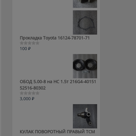
0
из
5
Прокладка Toyota 16124-78701-71
100
₽
Оценка
0
из
5
ОБОД 5.00-8 на HC 1.5т 216G4-40151
52516-80302
3,000
₽
Оценка
0
из
5
КУЛАК ПОВОРОТНЫЙ ПРАВЫЙ ТСМ