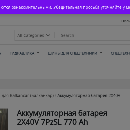
Главная
яются ознакомительными. Убедительная просьба уточняйте у м
Дос
Поли
х
Б
ГИДРАВЛИКА
ШИНЫ ДЛЯ СПЕЦТЕХНИКИ
СПЕЦТЕХ
 для Balkanсar (Балканкар)
Аккумуляторная батарея 2X40V
Аккумуляторная батарея
2X40V 7PzSL 770 Ah