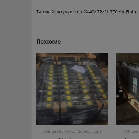
Тяговый аккумулятор 2X40V 7PzSL 770 Ah Elhim 
Похожие
АКБ для Balkanсar (Балканкар)
АКБ для