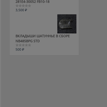
281E4-30052 FB10-18
3,500
₽
Оценка
0
из
5
ВКЛАДЫШИ ШАТУННЬЕ В СБОРЕ
NB485BPG STD
500
₽
Оценка
0
из
5