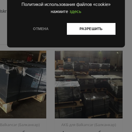
Политикой использования файлов «cookie»
Iskra
нажмите
здесь
ОТМЕНА
РАЗРЕШИТЬ
 Balkanсar (Балканкар)
АКБ для Balkanсar (Балканкар)