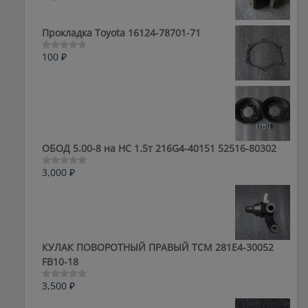
0
из
5
Прокладка Toyota 16124-78701-71
100
₽
Оценка
0
из
5
ОБОД 5.00-8 на HC 1.5т 216G4-40151 52516-80302
3,000
₽
Оценка
0
из
5
КУЛАК ПОВОРОТНЫЙ ПРАВЫЙ ТСМ 281E4-30052
FB10-18
3,500
₽
Оценка
0
из