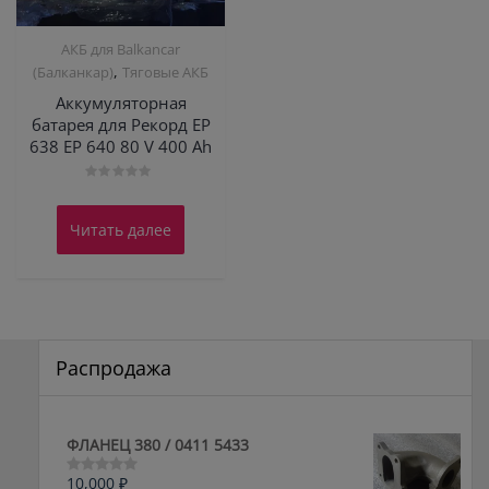
АКБ для Balkanсar
,
(Балканкар)
Тяговые АКБ
Аккумуляторная
батарея для Рекорд ЕР
638 ЕР 640 80 V 400 Ah
Оценка
0
из
Читать далее
5
Распродажа
ФЛАНЕЦ 380 / 0411 5433
10,000
₽
Оценка