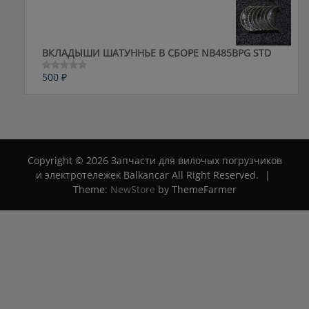
5
ВКЛАДЫШИ ШАТУННЬЕ В СБОРЕ NB485BPG STD
500
₽
Оценка
0
из
5
Copyright © 2026 Запчасти для вилочых погрузчиков
и электротележек Balkancar All Right Reserved.
|
Theme:
NewStore
by ThemeFarmer