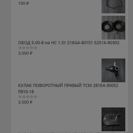
100
₽
Оценка
0
из
5
ОБОД 5.00-8 на HC 1.5т 216G4-40151 52516-80302
3,000
₽
Оценка
0
из
5
КУЛАК ПОВОРОТНЫЙ ПРАВЫЙ ТСМ 281E4-30052
FB10-18
3,500
₽
Оценка
0
из
5