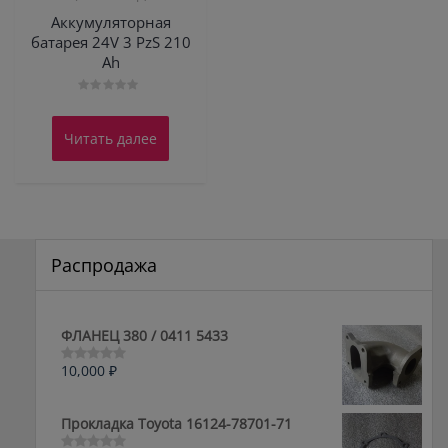
Аккумуляторная
батарея 24V 3 PzS 210
Ah
Оценка
0
из
Читать далее
5
Распродажа
ФЛАНЕЦ 380 / 0411 5433
10,000
₽
Оценка
0
из
5
Прокладка Toyota 16124-78701-71