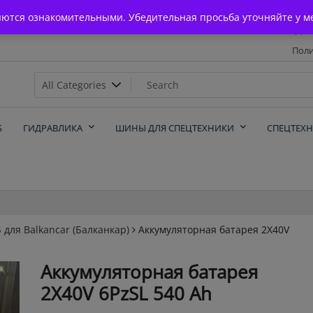
Главная
яются ознакомительными. Убедительная просьба уточняйте у м
Дос
Поли
х
Б
ГИДРАВЛИКА
ШИНЫ ДЛЯ СПЕЦТЕХНИКИ
СПЕЦТЕХ
 для Balkanсar (Балканкар)
Аккумуляторная батарея 2X40V
Аккумуляторная батарея
2X40V 6PzSL 540 Ah