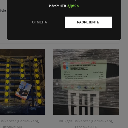
нажмите
здесь
Iskra
ОТМЕНА
РАЗРЕШИТЬ
,
,
Balkanсar (Балканкар)
АКБ для Balkanсar (Балканкар)
Тяговые АКБ
Тяговые АКБ