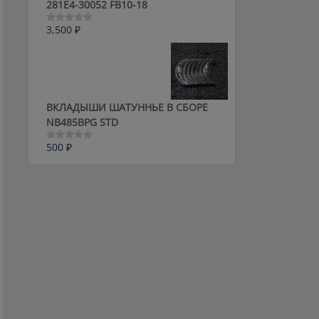
281E4-30052 FB10-18
3,500
₽
Оценка
0
из
5
ВКЛАДЫШИ ШАТУННЬЕ В СБОРЕ
NB485BPG STD
500
₽
Оценка
0
из
5