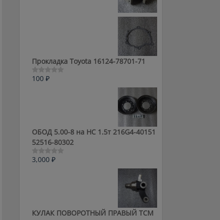
0
из
5
Прокладка Toyota 16124-78701-71
100
₽
Оценка
0
из
5
ОБОД 5.00-8 на HC 1.5т 216G4-40151
52516-80302
3,000
₽
Оценка
0
из
5
КУЛАК ПОВОРОТНЫЙ ПРАВЫЙ ТСМ