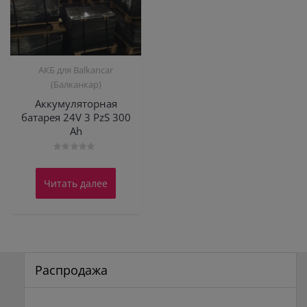
АКБ для Balkanсar
(Балканкар)
Аккумуляторная
батарея 24V 3 PzS 300
Ah
Оценка
0
из
Читать далее
5
Распродажа