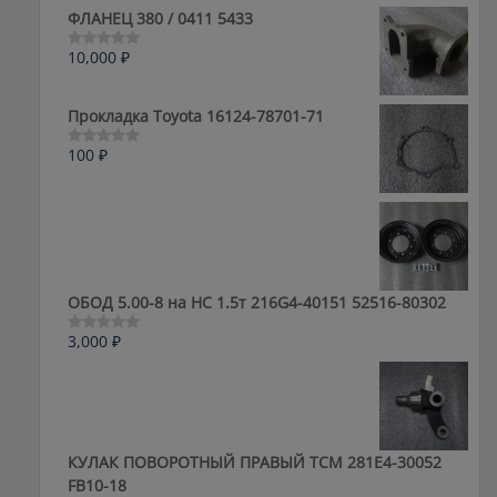
ФЛАНЕЦ 380 / 0411 5433
10,000
₽
Оценка
0
из
5
Прокладка Toyota 16124-78701-71
100
₽
Оценка
0
из
5
ОБОД 5.00-8 на HC 1.5т 216G4-40151 52516-80302
3,000
₽
Оценка
0
из
5
КУЛАК ПОВОРОТНЫЙ ПРАВЫЙ ТСМ 281E4-30052
FB10-18