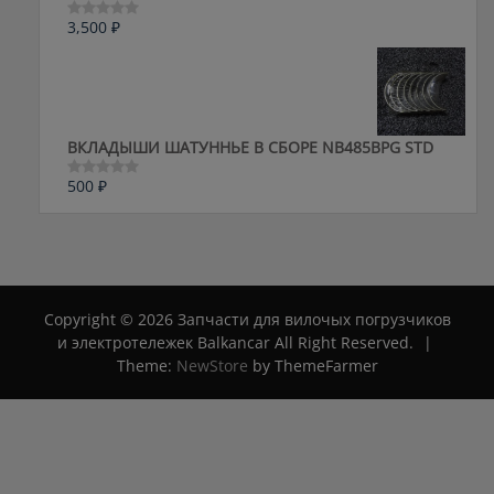
3,500
₽
Оценка
0
из
5
ВКЛАДЫШИ ШАТУННЬЕ В СБОРЕ NB485BPG STD
500
₽
Оценка
0
из
5
Copyright © 2026 Запчасти для вилочых погрузчиков
и электротележек Balkancar All Right Reserved.
|
Theme:
NewStore
by ThemeFarmer