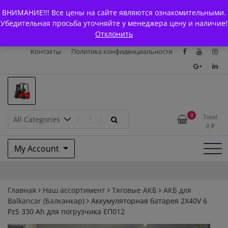
Skip
+7 (903) 294-61-75
info@bcarparts.ru
ВНИМАНИЕ!!! Все цены на сайте являются ознакомительными.
to
Главная
Магазин
О Компании
Каталоги
Убедительная просьба уточняйте у менеджера цену и наличие!
content
Отклонить
Сертификаты
Доставка и оплата
Гарантия
Вакансии
Контакты
Политика конфиденциальности
Запчасти для вилочых
0
Total
0
₽
погрузчиков и
My Account
электротележек Balkancar
Главная
Наш ассортимент
Тяговые АКБ
АКБ для
Balkanсar (Балканкар)
Аккумуляторная батарея 2X40V 6
PzS 330 Ah для погрузчика ЕП012