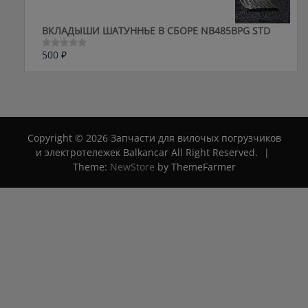
ВКЛАДЫШИ ШАТУННЬЕ В СБОРЕ NB485BPG STD
500
₽
Оценка
0
из
5
Copyright © 2026 Запчасти для вилочых погрузчиков
и электротележек Balkancar All Right Reserved.
|
Theme:
NewStore
by ThemeFarmer