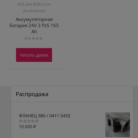
АКБ для Balkanсar
(Балканкар)
Аккумуляторная
батарея 24V 3 PzS 165
Ah
Оценка
0
из
Читать далее
5
Распродажа
ФЛАНЕЦ 380 / 0411 5433
10,000
₽
Оценка
0
из