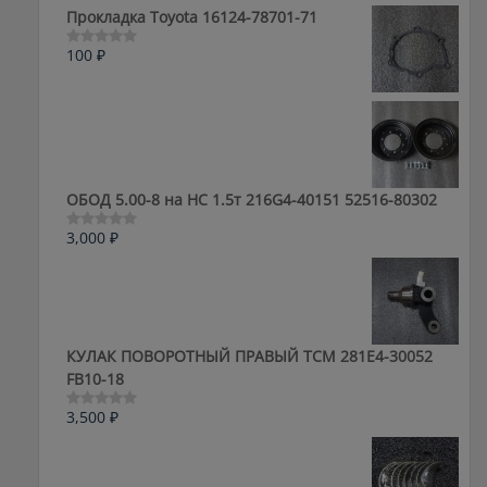
5
Прокладка Toyota 16124-78701-71
100
₽
Оценка
0
из
5
ОБОД 5.00-8 на HC 1.5т 216G4-40151 52516-80302
3,000
₽
Оценка
0
из
5
КУЛАК ПОВОРОТНЫЙ ПРАВЫЙ ТСМ 281E4-30052
FB10-18
3,500
₽
Оценка
0
из
5