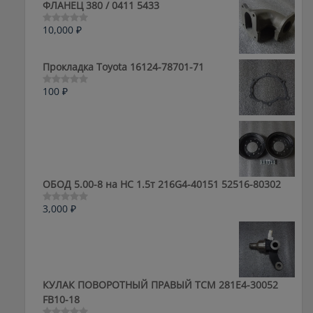
ФЛАНЕЦ 380 / 0411 5433
10,000
₽
Оценка
0
из
5
Прокладка Toyota 16124-78701-71
100
₽
Оценка
0
из
5
ОБОД 5.00-8 на HC 1.5т 216G4-40151 52516-80302
3,000
₽
Оценка
0
из
5
КУЛАК ПОВОРОТНЫЙ ПРАВЫЙ ТСМ 281E4-30052
FB10-18