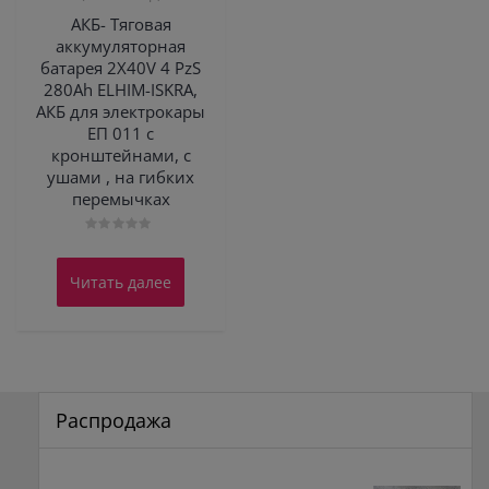
АКБ- Тяговая
аккумуляторная
батарея 2X40V 4 PzS
280Ah ELHIM-ISKRA,
АКБ для электрокары
ЕП 011 с
кронштейнами, с
ушами , на гибких
перемычках
Оценка
0
из
Читать далее
5
Распродажа