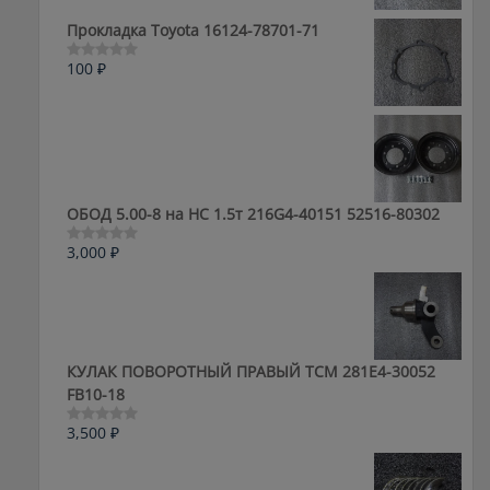
из
5
Прокладка Toyota 16124-78701-71
100
₽
Оценка
0
из
5
ОБОД 5.00-8 на HC 1.5т 216G4-40151 52516-80302
3,000
₽
Оценка
0
из
5
КУЛАК ПОВОРОТНЫЙ ПРАВЫЙ ТСМ 281E4-30052
FB10-18
3,500
₽
Оценка
0
из
5