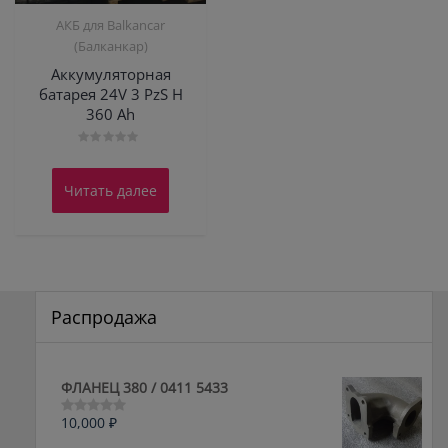
АКБ для Balkanсar
(Балканкар)
Аккумуляторная
батарея 24V 3 PzS Н
360 Ah
Оценка
0
из
Читать далее
5
Распродажа
ФЛАНЕЦ 380 / 0411 5433
10,000
₽
Оценка
0