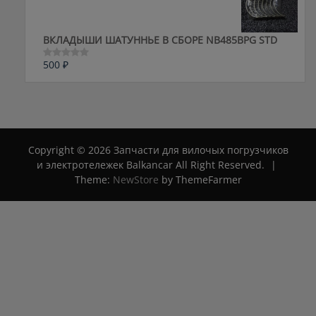
ВКЛАДЫШИ ШАТУННЬЕ В СБОРЕ NB485BPG STD
500
₽
Оценка
0
из
5
Copyright © 2026 Запчасти для вилочых погрузчиков
и электротележек Balkancar All Right Reserved.
|
Theme:
NewStore
by ThemeFarmer