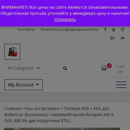
Skip
+7 (903) 294-61-75
info@bcarparts.ru
ВНИМАНИЕ!!! Все цены на сайте являются ознакомительными.
to
Главная
Магазин
О Компании
Каталоги
Убедительная просьба уточняйте у менеджера цену и наличие!
content
Отклонить
Сертификаты
Доставка и оплата
Гарантия
Вакансии
Контакты
Политика конфиденциальности
Запчасти для вилочых
0
Total
0
₽
погрузчиков и
My Account
электротележек Balkancar
Главная
Наш ассортимент
Тяговые АКБ
АКБ для
Balkanсar (Балканкар)
Аккумуляторная батарея 24V 8
PzSL 880 Ah для погрузчика STILL