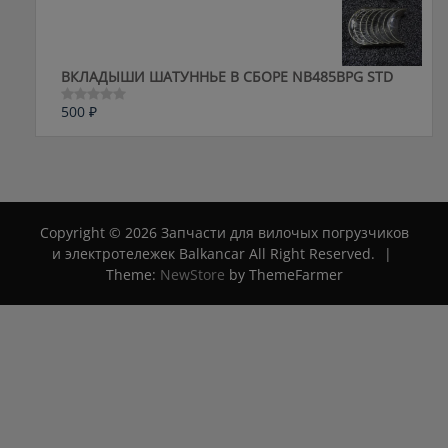
5
ВКЛАДЫШИ ШАТУННЬЕ В СБОРЕ NB485BPG STD
500
₽
Оценка
0
из
5
Copyright © 2026 Запчасти для вилочых погрузчиков
и электротележек Balkancar All Right Reserved.
|
Theme:
NewStore
by ThemeFarmer