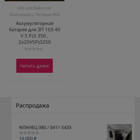
АКБ для Balkanсar
,
(Балканкар)
Тяговые АКБ
Аккумуляторная
батарея для ЭП 103 40
V 5 PzS 350 ,
2х20V5PzS350
Оценка
0
из
Читать далее
5
Распродажа
ФЛАНЕЦ 380 / 0411 5433
10,000
₽
Оценка