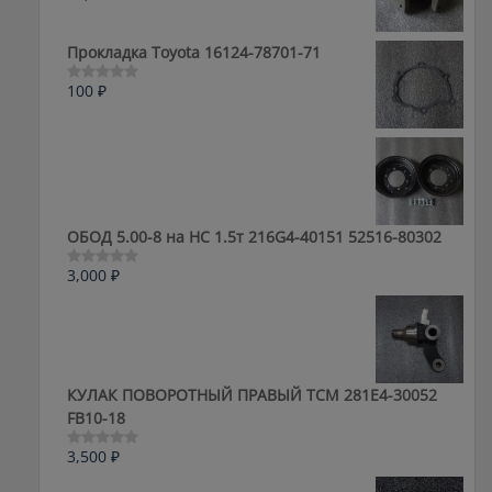
0
из
5
Прокладка Toyota 16124-78701-71
100
₽
Оценка
0
из
5
ОБОД 5.00-8 на HC 1.5т 216G4-40151 52516-80302
3,000
₽
Оценка
0
из
5
КУЛАК ПОВОРОТНЫЙ ПРАВЫЙ ТСМ 281E4-30052
FB10-18
3,500
₽
Оценка
0
из