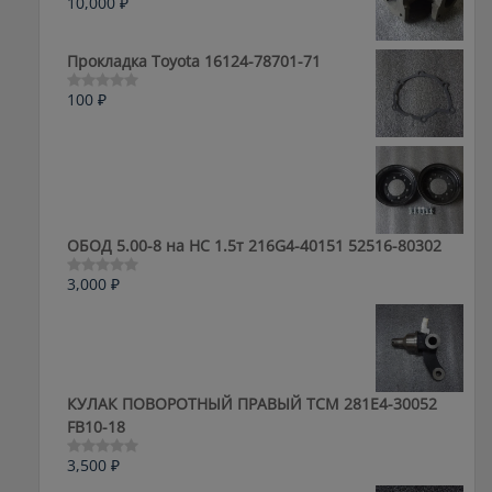
10,000
₽
Оценка
0
из
5
Прокладка Toyota 16124-78701-71
100
₽
Оценка
0
из
5
ОБОД 5.00-8 на HC 1.5т 216G4-40151 52516-80302
3,000
₽
Оценка
0
из
5
КУЛАК ПОВОРОТНЫЙ ПРАВЫЙ ТСМ 281E4-30052
FB10-18
3,500
₽
Оценка
0