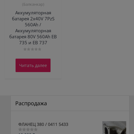
(Балканкар)
Аккумуляторная
батарея 2х40V 7PzS
560Ah /
Аккумуляторная
батарея 80V 560Ah EВ
735 и ЕВ 737
Оценка
0
из
Читать далее
5
Распродажа
ФЛАНЕЦ 380 / 0411 5433