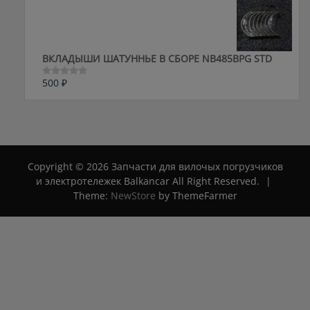
из
5
ВКЛАДЫШИ ШАТУННЬЕ В СБОРЕ NB485BPG STD
500
₽
Оценка
0
из
5
Copyright © 2026 Запчасти для вилочых погрузчиков
и электротележек Balkancar All Right Reserved.
|
Theme:
NewStore
by ThemeFarmer