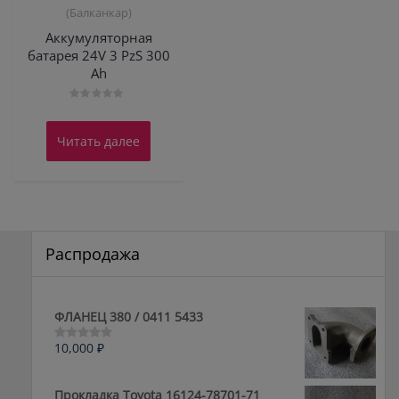
(Балканкар)
Аккумуляторная
батарея 24V 3 PzS 300
Ah
Оценка
0
из
Читать далее
5
Распродажа
ФЛАНЕЦ 380 / 0411 5433
10,000
₽
Оценка
0
из
5
Прокладка Toyota 16124-78701-71