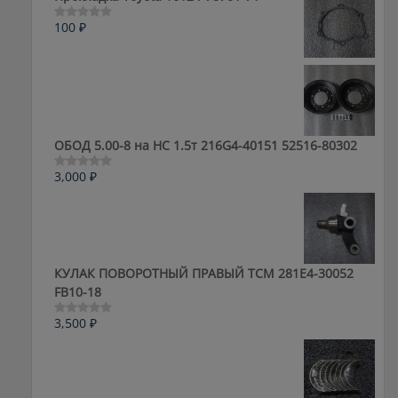
100
₽
Оценка
0
из
5
ОБОД 5.00-8 на HC 1.5т 216G4-40151 52516-80302
3,000
₽
Оценка
0
из
5
КУЛАК ПОВОРОТНЫЙ ПРАВЫЙ ТСМ 281E4-30052
FB10-18
3,500
₽
Оценка
0
из
5