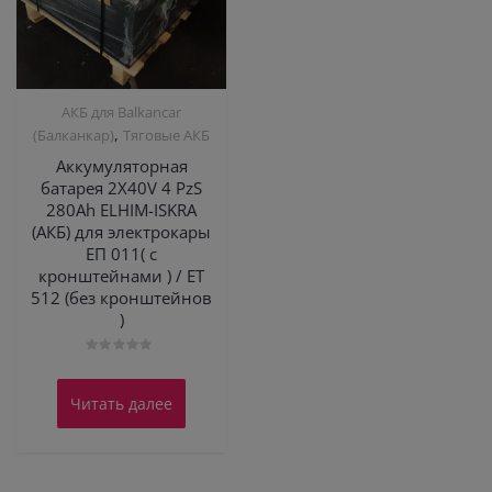
АКБ для Balkanсar
,
(Балканкар)
Тяговые АКБ
Аккумуляторная
батарея 2X40V 4 PzS
280Ah ELHIM-ISKRA
(АКБ) для электрокары
ЕП 011( с
кронштейнами ) / ЕТ
512 (без кронштейнов
)
Оценка
0
из
Читать далее
5