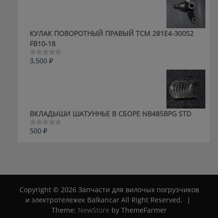
5
КУЛАК ПОВОРОТНЫЙ ПРАВЫЙ ТСМ 281E4-30052
FB10-18
3,500
₽
Оценка
0
из
5
ВКЛАДЫШИ ШАТУННЬЕ В СБОРЕ NB485BPG STD
500
₽
Оценка
0
из
5
Copyright © 2026 Запчасти для вилочых погрузчиков
и электротележек Balkancar All Right Reserved.
|
Theme:
NewStore
by ThemeFarmer