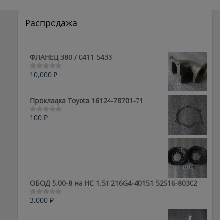
Распродажа
ФЛАНЕЦ 380 / 0411 5433
10,000
₽
Оценка
0
из
5
Прокладка Toyota 16124-78701-71
100
₽
Оценка
0
из
5
ОБОД 5.00-8 на HC 1.5т 216G4-40151 52516-80302
3,000
₽
Оценка
0
из