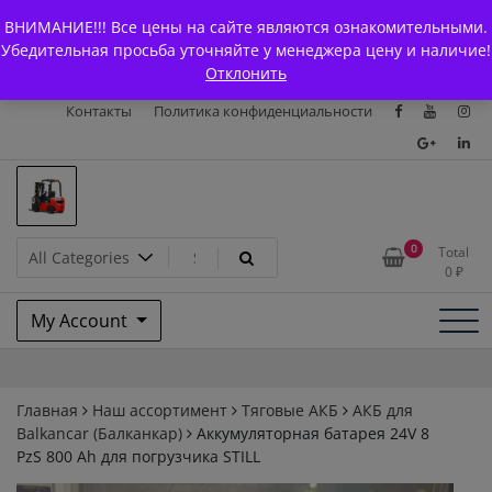
Skip
+7 (903) 294-61-75
info@bcarparts.ru
ВНИМАНИЕ!!! Все цены на сайте являются ознакомительными.
to
Главная
Магазин
О Компании
Каталоги
Убедительная просьба уточняйте у менеджера цену и наличие!
content
Отклонить
Сертификаты
Доставка и оплата
Гарантия
Вакансии
Контакты
Политика конфиденциальности
Запчасти для вилочых
0
Total
0
₽
погрузчиков и
My Account
электротележек Balkancar
Главная
Наш ассортимент
Тяговые АКБ
АКБ для
Balkanсar (Балканкар)
Аккумуляторная батарея 24V 8
PzS 800 Ah для погрузчика STILL