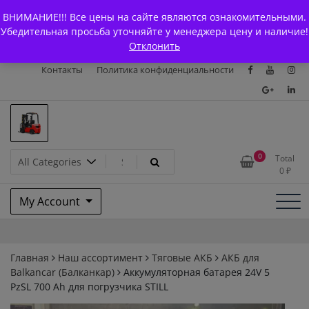
Skip
+7 (903) 294-61-75
info@bcarparts.ru
ВНИМАНИЕ!!! Все цены на сайте являются ознакомительными.
to
Главная
Магазин
О Компании
Каталоги
Убедительная просьба уточняйте у менеджера цену и наличие!
content
Отклонить
Сертификаты
Доставка и оплата
Гарантия
Вакансии
Контакты
Политика конфиденциальности
Запчасти для вилочых
0
Total
0
₽
погрузчиков и
My Account
электротележек Balkancar
Главная
Наш ассортимент
Тяговые АКБ
АКБ для
Balkanсar (Балканкар)
Аккумуляторная батарея 24V 5
PzSL 700 Ah для погрузчика STILL