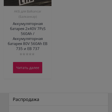
АКБ для Balkanсar
(Балканкар)
Аккумуляторная
батарея 2х40V 7PzS
560Ah /
Аккумуляторная
батарея 80V 560Ah EВ
735 и ЕВ 737
Оценка
0
из
Читать далее
5
Распродажа