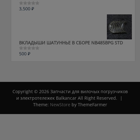
3,500
₽
Оценка
0
из
5
ВКЛАДЫШИ ШАТУННЬЕ В СБОРЕ NB485BPG STD
500
₽
Оценка
0
из
5
Copyright © 2026 Запчасти для вилочых погрузчиков
и электротележек Balkancar All Right Reserved.
|
Theme:
NewStore
by ThemeFarmer