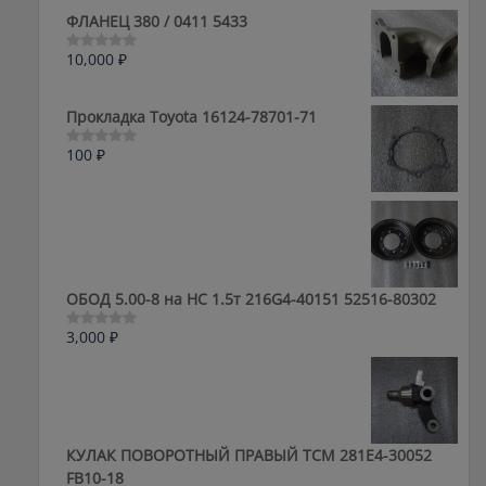
ФЛАНЕЦ 380 / 0411 5433
10,000
₽
Оценка
0
из
5
Прокладка Toyota 16124-78701-71
100
₽
Оценка
0
из
5
ОБОД 5.00-8 на HC 1.5т 216G4-40151 52516-80302
3,000
₽
Оценка
0
из
5
КУЛАК ПОВОРОТНЫЙ ПРАВЫЙ ТСМ 281E4-30052
FB10-18