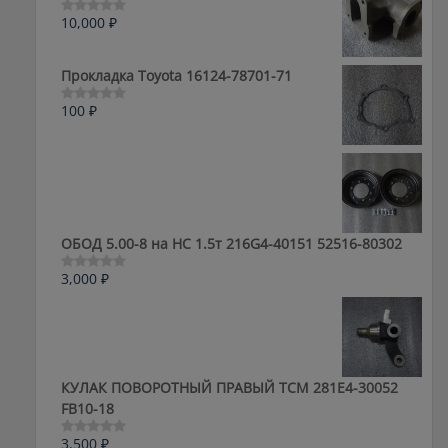
10,000
₽
Оценка
0
из
5
Прокладка Toyota 16124-78701-71
100
₽
Оценка
0
из
5
ОБОД 5.00-8 на HC 1.5т 216G4-40151 52516-80302
3,000
₽
Оценка
0
из
5
КУЛАК ПОВОРОТНЫЙ ПРАВЫЙ ТСМ 281E4-30052
FB10-18
3,500
₽
Оценка