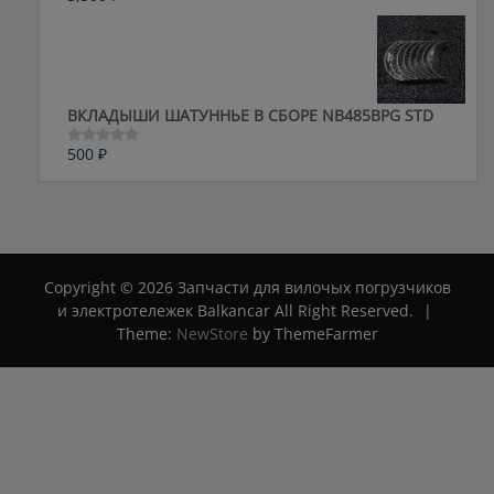
0
из
5
ВКЛАДЫШИ ШАТУННЬЕ В СБОРЕ NB485BPG STD
500
₽
Оценка
0
из
5
Copyright © 2026 Запчасти для вилочых погрузчиков
и электротележек Balkancar All Right Reserved.
|
Theme:
NewStore
by ThemeFarmer