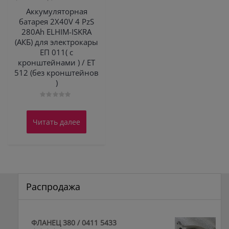
Аккумуляторная
батарея 2X40V 4 PzS
280Ah ELHIM-ISKRA
(АКБ) для электрокары
ЕП 011( с
кронштейнами ) / ЕТ
512 (без кронштейнов
)
Оценка
0
из
Читать далее
5
Распродажа
ФЛАНЕЦ 380 / 0411 5433