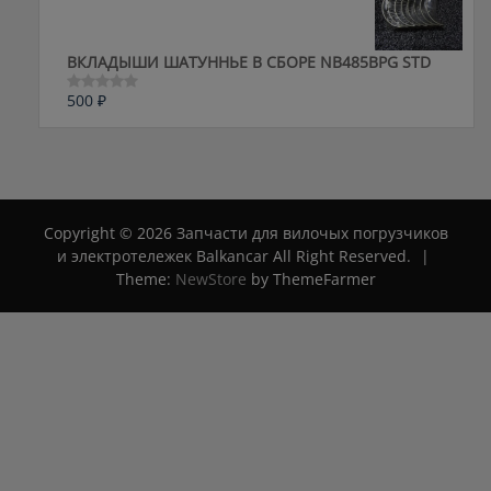
ВКЛАДЫШИ ШАТУННЬЕ В СБОРЕ NB485BPG STD
500
₽
Оценка
0
из
5
Copyright © 2026 Запчасти для вилочых погрузчиков
и электротележек Balkancar All Right Reserved.
|
Theme:
NewStore
by ThemeFarmer