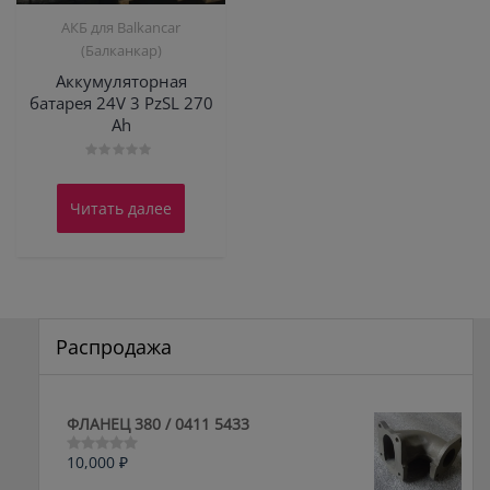
АКБ для Balkanсar
(Балканкар)
Аккумуляторная
батарея 24V 3 PzSL 270
Ah
Оценка
0
из
Читать далее
5
Распродажа
ФЛАНЕЦ 380 / 0411 5433
10,000
₽
Оценка
0