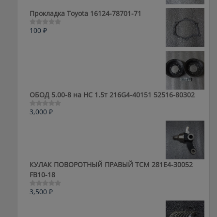
из
5
Прокладка Toyota 16124-78701-71
100
₽
Оценка
0
из
5
ОБОД 5.00-8 на HC 1.5т 216G4-40151 52516-80302
3,000
₽
Оценка
0
из
5
КУЛАК ПОВОРОТНЫЙ ПРАВЫЙ ТСМ 281E4-30052
FB10-18
3,500
₽
Оценка
0
из
5