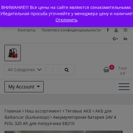
Skip
+7 (903) 294-61-75
info@bcarparts.ru
ВНИМАНИЕ!!! Все цены на сайте являются ознакомительными.
to
Главная
Магазин
О Компании
Каталоги
Убедительная просьба уточняйте у менеджера цену и наличие!
content
Отклонить
Сертификаты
Доставка и оплата
Гарантия
Вакансии
Контакты
Политика конфиденциальности
Запчасти для вилочых
0
Total
0
₽
погрузчиков и
My Account
электротележек Balkancar
Главная
Наш ассортимент
Тяговые АКБ
АКБ для
Balkanсar (Балканкар)
Аккумуляторная батарея 24V 4
PzSL 320 Ah для погрузчика ЕВ210