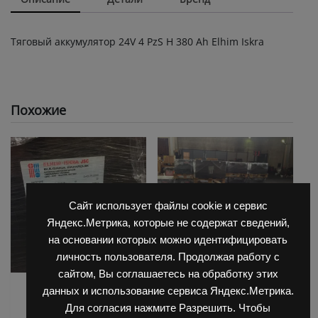
Тяговый аккумулятор 24V 4 PzS Н 380 Ah Elhim Iskra
Похожие
Сайт использует файлы cookie и сервис
Яндекс.Метрика, которые не содержат сведений,
на основании которых можно идентифицировать
личность пользователя. Продолжая работу с
сайтом, Вы соглашаетесь на обработку этих
АКБ для Balkanсar
АКБ для Balkanсar
данных и использование сервиса Яндекс.Метрика.
(Балканкар)
(Балканкар)
Для согласия нажмите Разрешить. Чтобы