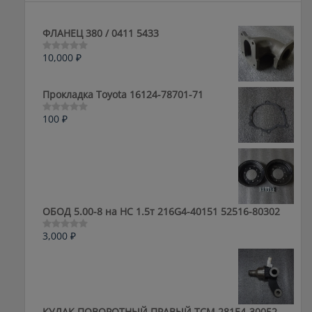
ФЛАНЕЦ 380 / 0411 5433
10,000
₽
Оценка
0
из
5
Прокладка Toyota 16124-78701-71
100
₽
Оценка
0
из
5
ОБОД 5.00-8 на HC 1.5т 216G4-40151 52516-80302
3,000
₽
Оценка
0
из
5
КУЛАК ПОВОРОТНЫЙ ПРАВЫЙ ТСМ 281E4-30052