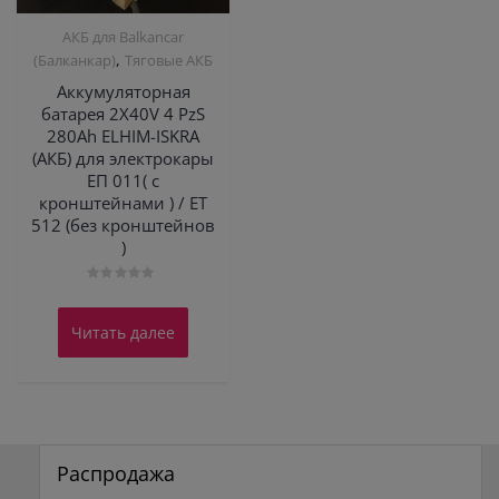
АКБ для Balkanсar
,
(Балканкар)
Тяговые АКБ
Аккумуляторная
батарея 2X40V 4 PzS
280Ah ELHIM-ISKRA
(АКБ) для электрокары
ЕП 011( с
кронштейнами ) / ЕТ
512 (без кронштейнов
)
Оценка
0
из
Читать далее
5
Распродажа