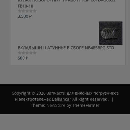
FB10-18
3,500
₽
Оценка
0
из
5
ВКЛАДЫШИ ШАТУННЬЕ В СБОРЕ NB485BPG STD
500
₽
Оценка
0
из
5
Copyright © 2026 Запчасти для вилочых погрузчиков
и электротележек Balkancar All Right Reserved.
|
Theme:
NewStore
by ThemeFarmer