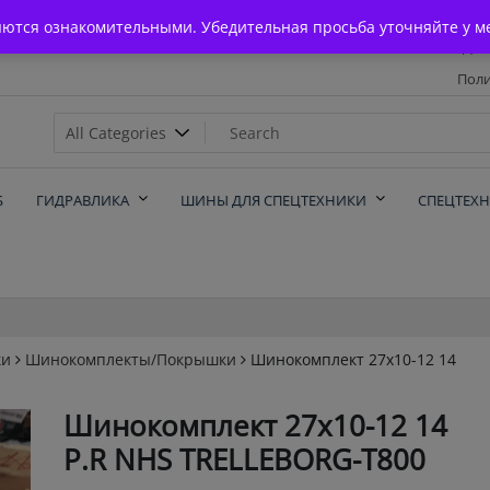
Главная
яются ознакомительными. Убедительная просьба уточняйте у м
Дос
Поли
х
Б
ГИДРАВЛИКА
ШИНЫ ДЛЯ СПЕЦТЕХНИКИ
СПЕЦТЕХ
ки
Шинокомплекты/Покрышки
Шинокомплект 27х10-12 14
Шинокомплект 27х10-12 14
P.R NHS TRELLEBORG-T800