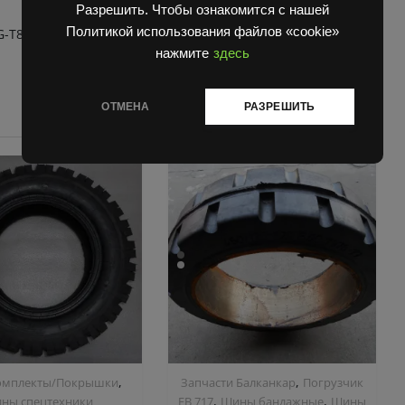
Разрешить. Чтобы ознакомится с нашей
Политикой использования файлов «cookie»
G-T800
нажмите
здесь
ОТМЕНА
РАЗРЕШИТЬ
,
,
мплекты/Покрышки
Запчасти Балканкар
Погрузчик
,
,
ны спецтехники
ЕВ 717
Шины бандажные
Шины