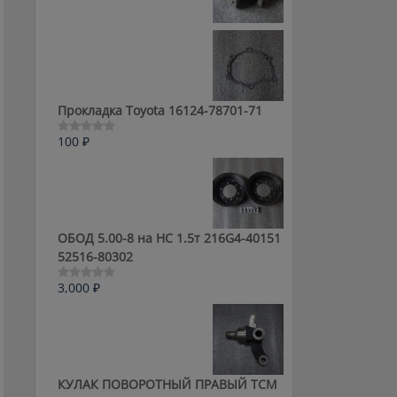
0
из
5
Прокладка Toyota 16124-78701-71
100
₽
Оценка
0
из
5
ОБОД 5.00-8 на HC 1.5т 216G4-40151
52516-80302
3,000
₽
Оценка
0
из
5
КУЛАК ПОВОРОТНЫЙ ПРАВЫЙ ТСМ