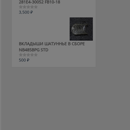
281E4-30052 FB10-18
3,500
₽
Оценка
0
из
5
ВКЛАДЫШИ ШАТУННЬЕ В СБОРЕ
NB485BPG STD
500
₽
Оценка
0
из
5