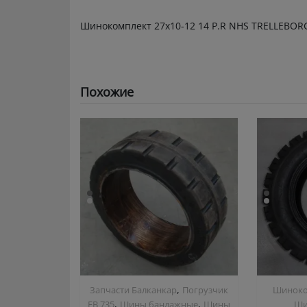
Шинокомплект 27х10-12 14 P.R NHS TRELLEBOR
Похожие
,
Запчасти Балканкар
Погрузчик
Шиноко
,
,
ЕВ 735
Шины бандажные
Шины
Ши