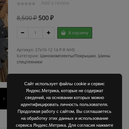
Add a review.
Первоначальная
Текущая
8,500
₽
500
₽
цена
цена:
Шинокомплект
В корзину
составляла
500 ₽.
27х10-
12
8,500 ₽.
14
Артикул:
27х10-12 14 P.R NHS
P.R
Категории:
Шинокомплекты/Покрышки
,
Шины
NHS
спецтехники
TRELLEBORG-
T800
quantity
Сайт использует файлы cookie и сервис
Яндекс.Метрика, которые не содержат
сведений, на основании которых можно
идентифицировать личность пользователя.
Продолжая работу с сайтом, Вы соглашаетесь
на обработку этих данных и использование
сервиса Яндекс.Метрика. Для согласия нажмите