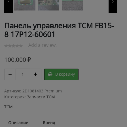
Панель управления TCM FB15-
8 17P12-60601
Add a review.
100,000
₽
Панель
В корзину
управления
TCM
FB15-
Артикул:
2D1081403 Premium
8
Категория:
Запчасти TCM
17P12-
TCM
60601
quantity
Описание
Бренд