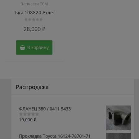
Запчасти TCM
Тяга 108820 Атлет
Оценка
28,000
₽
0
из
5
В корзину
Распродажа
ФЛАНЕЦ 380 / 0411 5433
10,000
₽
Оценка
0
из
5
Прокладка Toyota 16124-78701-71