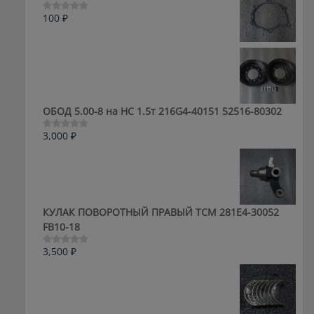
100
₽
Оценка
0
из
5
ОБОД 5.00-8 на HC 1.5т 216G4-40151 52516-80302
3,000
₽
Оценка
0
из
5
КУЛАК ПОВОРОТНЫЙ ПРАВЫЙ ТСМ 281E4-30052
FB10-18
3,500
₽
Оценка
0
из
5