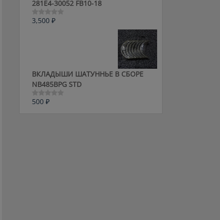
281E4-30052 FB10-18
3,500
₽
Оценка
0
из
5
ВКЛАДЫШИ ШАТУННЬЕ В СБОРЕ
NB485BPG STD
500
₽
Оценка
0
из
5