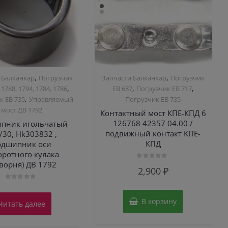
,
,
 Балканкар
Погрузчик
Запчасти Балканкар
Погрузчик
,
,
,
 1788, 1794, 1784, 1786
ЕВ 687
Погрузчик ЕВ 717
,
к ЕВ 735
Управляемый
Погрузчик ЕВ 735
мост ДВ 1792
Контактный мост КПЕ-КПД 6
126768 42357 04.00 /
пник игольчатый
подвижный контакт КПЕ-
/30, Hk303832 ,
КПД
одшипник оси
оротного кулака
ворня) ДВ 1792
Оценка
2,900
₽
0
из
5
Оценка
0
из
В корзину
Читать далее
5