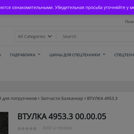
Главная
яются ознакомительными. Убедительная просьба уточняйте у м
Дос
Поли
х
Б
ГИДРАВЛИКА
ШИНЫ ДЛЯ СПЕЦТЕХНИКИ
СПЕЦТЕХ
й для погрузчиков
Запчасти Балканкар
ВТУЛКА 4953.3
ВТУЛКА 4953.3 00.00.05
Add a review.