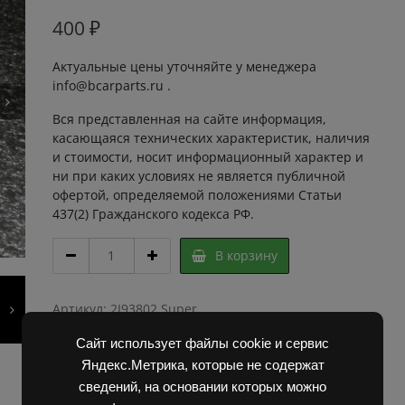
400
₽
Актуальные цены уточняйте у менеджера
info@bcarparts.ru .
Вся представленная на сайте информация,
касающаяся технических характеристик, наличия
и стоимости, носит информационный характер и
ни при каких условиях не является публичной
офертой, определяемой положениями Статьи
437(2) Гражданского кодекса РФ.
ВТУЛКА
В корзину
4953.3
00.00.05
quantity
Артикул:
2I93802 Super
Категории:
Запчасти Балканкар
,
Погрузчик ДВ
Сайт использует файлы cookie и сервис
1792, 1788, 1794, 1784, 1786
Яндекс.Метрика, которые не содержат
сведений, на основании которых можно