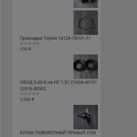
0
из
5
Прокладка Toyota 16124-78701-71
100
₽
Оценка
0
из
5
ОБОД 5.00-8 на HC 1.5т 216G4-40151
52516-80302
3,000
₽
Оценка
0
из
5
КУЛАК ПОВОРОТНЫЙ ПРАВЫЙ ТСМ