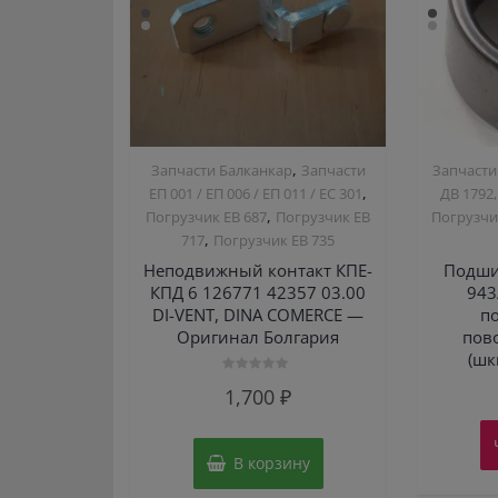
,
Запчасти Балканкар
Запчасти
Запчасти
,
ЕП 001 / ЕП 006 / ЕП 011 / ЕС 301
ДВ 1792,
,
Погрузчик ЕВ 687
Погрузчик ЕВ
Погрузчи
,
717
Погрузчик ЕВ 735
Неподвижный контакт КПЕ-
Подши
КПД 6 126771 42357 03.00
943
DI-VENT, DINA COMERCE —
п
Оригинал Болгария
пов
(шк
Оценка
1,700
₽
0
из
5
В корзину