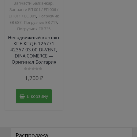
,
Запчасти Балканкар
Запчасти ЕП 001 / ЕП 006 /
,
ЕП 011 / ЕС 301
Погрузчик
,
,
ЕВ 687
Погрузчик ЕВ 717
Погрузчик ЕВ 735
Неподвижный контакт
КПЕ-КПД 6 126771
42357 03.00 DI-VENT,
DINA COMERCE —
Оригинал Болгария
Оценка
1,700
₽
0
из
5
В корзину
Распродажа