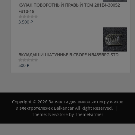
КУЛАК ПОВОРОТНЫЙ ПРАВЫЙ ТСМ 281E4-30052
FB10-18
3,500
₽
Оценка
0
из
5
ВКЛАДЫШИ ШАТУННЬЕ В СБОРЕ NB485BPG STD
500
₽
Оценка
0
из
5
Copyright © 2026 Запчасти для вилочых погрузчиков
и электротележек Balkancar All Right Reserved.
|
Theme:
NewStore
by ThemeFarmer