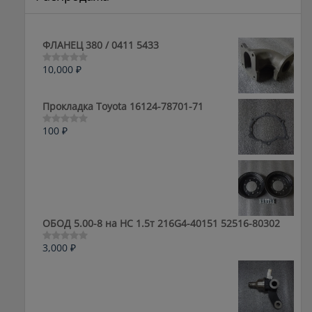
ФЛАНЕЦ 380 / 0411 5433
10,000
₽
Оценка
0
из
5
Прокладка Toyota 16124-78701-71
100
₽
Оценка
0
из
5
ОБОД 5.00-8 на HC 1.5т 216G4-40151 52516-80302
3,000
₽
Оценка
0
из
5