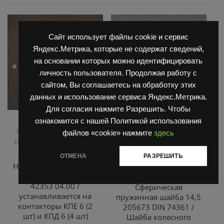
Сайт использует файлы cookie и сервис
Яндекс.Метрика, которые не содержат сведений,
на основании которых можно идентифицировать
личность пользователя. Продолжая работу с
сайтом, Вы соглашаетесь на обработку этих
данных и использование сервиса Яндекс.Метрика.
Для согласия нажмите Разрешить. Чтобы
,
,
Запчасти Балканкар
Запчасти Балканкар
ознакомится с нашей Политикой использования
,
Запчасти ЕП 001 / ЕП 006 /
Погрузчик ДВ 1661 , 1621
файлов «cookie» нажмите
здесь
,
ЕП 011 / ЕС 301
Погрузчик
Погрузчик ДВ 1792, 1788,
,
ЕВ 687
1794, 1784, 1786
Погрузчик
ОТМЕНА
РАЗРЕШИТЬ
,
,
ЕВ 687
Погрузчик ЕВ 735
Неподвижный контакт
Управляемый мост ДВ 1792
КПЕ-КПД 5 113498
42353 04.00 /
Сферическая
устанавливается на
пружинная шайба 14,5
контакторы КПЕ 6 (2
205673 DIN 74361 /
шт) и КПД 6 (4 шт)
Шайба колесного