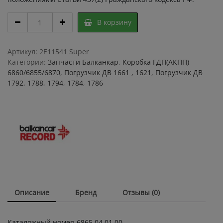
Вал
В корзину
ГДП
6865
04.01.00
Артикул:
2E11541 Super
с
Категории:
Запчасти Балканкар
,
Коробка ГДП(АКПП)
фланцем
6860/6855/6870
,
Погрузчик ДВ 1661 , 1621
,
Погрузчик ДВ
ДВ
1792, 1788, 1794, 1784, 1786
1792
,
ДВ
1661
Балканкар
6865040100
quantity
Описание
Бренд
Отзывы (0)
Каталожный номер 6865 04.01.00