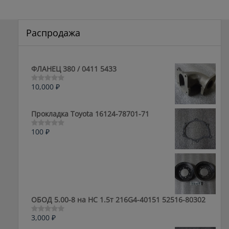
Распродажа
ФЛАНЕЦ 380 / 0411 5433
10,000
₽
Оценка
0
из
5
Прокладка Toyota 16124-78701-71
100
₽
Оценка
0
из
5
ОБОД 5.00-8 на HC 1.5т 216G4-40151 52516-80302
3,000
₽
Оценка
0