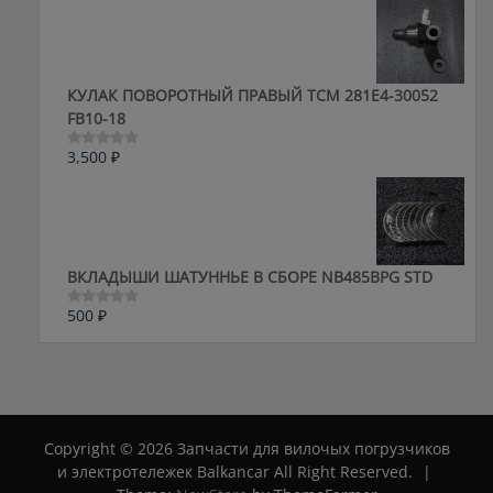
из
5
КУЛАК ПОВОРОТНЫЙ ПРАВЫЙ ТСМ 281E4-30052
FB10-18
3,500
₽
Оценка
0
из
5
ВКЛАДЫШИ ШАТУННЬЕ В СБОРЕ NB485BPG STD
500
₽
Оценка
0
из
5
Copyright © 2026 Запчасти для вилочых погрузчиков
и электротележек Balkancar All Right Reserved.
|