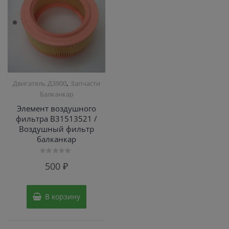
,
Двигатель Д3900
Запчасти
Балканкар
Элемент воздушного
фильтра В31513521 /
Воздушный фильтр
балканкар
Оценка
500
₽
0
из
5
В корзину