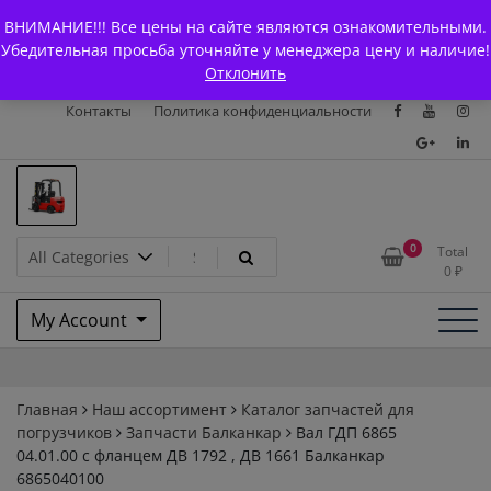
Skip
+7 (903) 294-61-75
info@bcarparts.ru
ВНИМАНИЕ!!! Все цены на сайте являются ознакомительными.
to
Главная
Магазин
О Компании
Каталоги
Убедительная просьба уточняйте у менеджера цену и наличие!
content
Отклонить
Сертификаты
Доставка и оплата
Гарантия
Вакансии
Контакты
Политика конфиденциальности
Запчасти для вилочых
0
Total
0
₽
погрузчиков и
My Account
электротележек Balkancar
Главная
Наш ассортимент
Каталог запчастей для
погрузчиков
Запчасти Балканкар
Вал ГДП 6865
04.01.00 с фланцем ДВ 1792 , ДВ 1661 Балканкар
6865040100