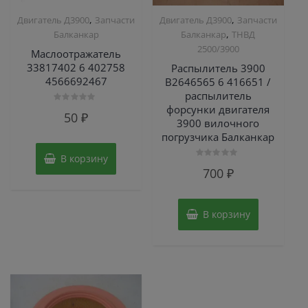
,
,
Двигатель Д3900
Запчасти
Двигатель Д3900
Запчасти
,
Балканкар
Балканкар
ТНВД
2500/3900
Маслоотражатель
33817402 6 402758
Распылитель 3900
4566692467
B2646565 6 416651 /
распылитель
форсунки двигателя
Оценка
50
₽
0
3900 вилочного
из
погрузчика Балканкар
5
В корзину
Оценка
700
₽
0
из
5
В корзину