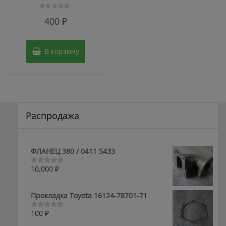
Оценка
400
₽
0
из
5
В корзину
Распродажа
ФЛАНЕЦ 380 / 0411 5433
10,000
₽
Оценка
0
из
5
Прокладка Toyota 16124-78701-71
100
₽
Оценка
0