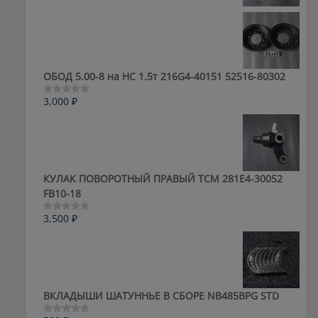
из
5
ОБОД 5.00-8 на HC 1.5т 216G4-40151 52516-80302
3,000
₽
Оценка
0
из
5
КУЛАК ПОВОРОТНЫЙ ПРАВЫЙ ТСМ 281E4-30052
FB10-18
3,500
₽
Оценка
0
из
5
ВКЛАДЫШИ ШАТУННЬЕ В СБОРЕ NB485BPG STD