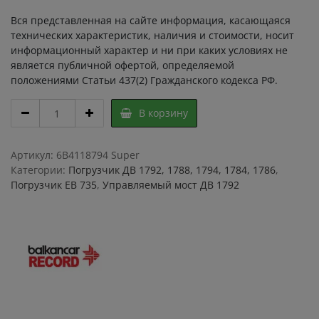
Вся представленная на сайте информация, касающаяся
технических характеристик, наличия и стоимости, носит
информационный характер и ни при каких условиях не
является публичной офертой, определяемой
положениями Статьи 437(2) Гражданского кодекса РФ.
Подшипник
В корзину
оси
поворотного
кулака
Артикул:
6B4118794 Super
(шкврнря)
Категории:
Погрузчик ДВ 1792, 1788, 1794, 1784, 1786
,
моста
Погрузчик ЕВ 735
,
Управляемый мост ДВ 1792
ДВ
1792,
ДВ
1794,
ДВ
735,
ЕВ
516
943