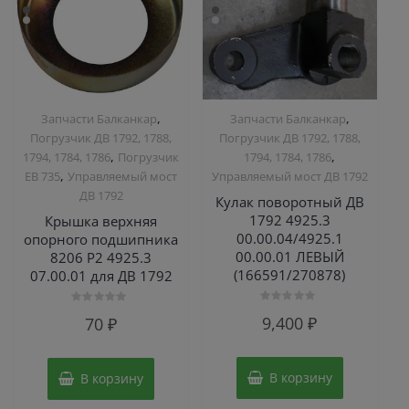
,
,
Запчасти Балканкар
Запчасти Балканкар
Погрузчик ДВ 1792, 1788,
Погрузчик ДВ 1792, 1788,
,
,
1794, 1784, 1786
Погрузчик
1794, 1784, 1786
,
ЕВ 735
Управляемый мост
Управляемый мост ДВ 1792
ДВ 1792
Кулак поворотный ДВ
1792 4925.3
Крышка верхняя
00.00.04/4925.1
опорного подшипника
00.00.01 ЛЕВЫЙ
8206 Р2 4925.3
(166591/270878)
07.00.01 для ДВ 1792
Оценка
Оценка
9,400
₽
70
₽
0
0
из
из
5
5
В корзину
В корзину