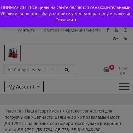
Skip
+7 (903) 294-61-75
info@bcarparts.ru
ВНИМАНИЕ!!! Все цены на сайте являются ознакомительными.
to
Главная
Магазин
О Компании
Каталоги
Убедительная просьба уточняйте у менеджера цену и наличие!
content
Отклонить
Сертификаты
Доставка и оплата
Гарантия
Вакансии
Контакты
Политика конфиденциальности
Запчасти для вилочых
0
Total
0
₽
погрузчиков и
My Account
электротележек Balkancar
Главная
Наш ассортимент
Каталог запчастей для
погрузчиков
Запчасти Балканкар
Управляемый мост
ДВ 1792
Подшипник оси поворотного кулака (шкврнря)
моста ДВ 1792, ДВ 1794, ДВ 735, ЕВ 516 943 /30 ,