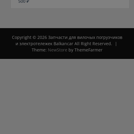
500
₽
Оценка
0
из
5
Copyright © 2026 Запчасти для вилочых погрузчиков
и электротележек Balkancar All Right Reserved.
|
Theme:
NewStore
by ThemeFarmer