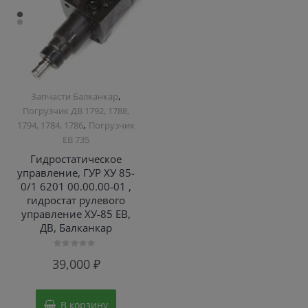
,
Запчасти Балканкар
Погрузчик ДВ 1792, 1788,
,
1794, 1784, 1786
Погрузчик
ЕВ 735
Гидростатическое
управление, ГУР ХУ 85-
0/1 6201 00.00.00-01 ,
гидростат рулевого
управление ХУ-85 ЕВ,
ДВ, Балканкар
Оценка
39,000
₽
0
из
5
В корзину