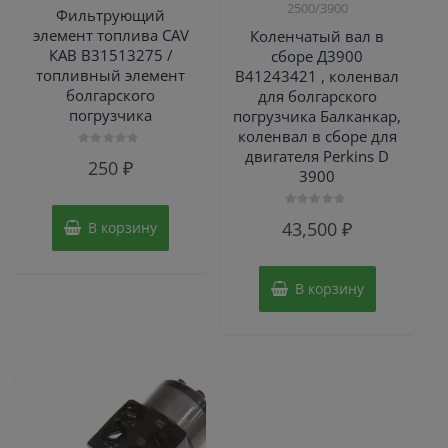
2500/3900
Фильтрующий
элемент топлива CAV
Коленчатый вал в
КАВ B31513275 /
сборе Д3900
топливный элемент
B41243421 , коленвал
болгарского
для болгарского
погрузчика
погрузчика Балканкар,
коленвал в сборе для
двигателя Perkins D
Оценка
250
₽
0
3900
из
5
Оценка
43,500
₽
В корзину
0
из
5
В корзину