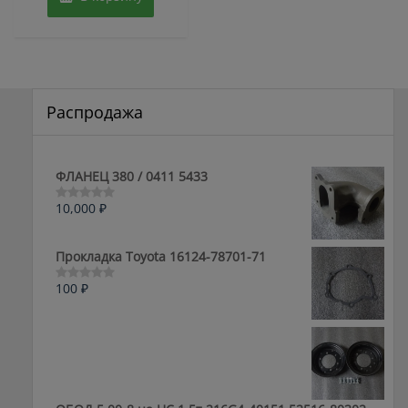
Распродажа
ФЛАНЕЦ 380 / 0411 5433
10,000
₽
Оценка
0
из
5
Прокладка Toyota 16124-78701-71
100
₽
Оценка
0
из
5