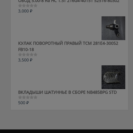
ОБОД 5.00-8 на HC 1.5т 216G4-40151 52516-80302
3,000
₽
Оценка
0
из
5
КУЛАК ПОВОРОТНЫЙ ПРАВЫЙ ТСМ 281E4-30052
FB10-18
3,500
₽
Оценка
0
из
5
ВКЛАДЫШИ ШАТУННЬЕ В СБОРЕ NB485BPG STD
500
₽
Оценка
0
из
5