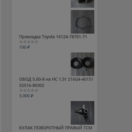
0
из
5
Прокладка Toyota 16124-78701-71
100
₽
Оценка
0
из
5
ОБОД 5.00-8 на HC 1.5т 216G4-40151
52516-80302
3,000
₽
Оценка
0
из
5
КУЛАК ПОВОРОТНЫЙ ПРАВЫЙ ТСМ