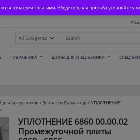
Главная
яются ознакомительными. Убедительная просьба уточняйте у м
Дос
Поли
х
Б
ГИДРАВЛИКА
ШИНЫ ДЛЯ СПЕЦТЕХНИКИ
СПЕЦТЕХ
й для погрузчиков
Запчасти Балканкар
УПЛОТНЕНИЕ
5
УПЛОТНЕНИЕ 6860 00.00.02
Промежуточной плиты