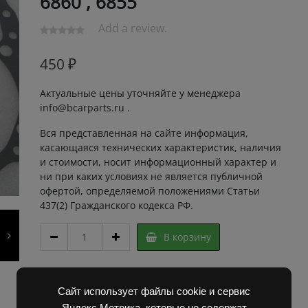
6860 , 6855
Add a review.
450
₽
Актуальные цены уточняйте у менеджера
info@bcarparts.ru .
Вся представленная на сайте информация,
касающаяся технических характеристик, наличия
и стоимости, носит информационный характер и
ни при каких условиях не является публичной
офертой, определяемой положениями Статьи
437(2) Гражданского кодекса РФ.
УПЛОТНЕНИЕ
В корзину
6860
00.00.02
Промежуточной
Артикул:
2E11494 Super
плиты
Категории:
Запчасти Балканкар
,
Коробка
Сайт использует файлы cookie и сервис
6860
ГДП(АКПП) 6860/6855/6870
,
Погрузчик ДВ 1792,
Яндекс.Метрика, которые не содержат