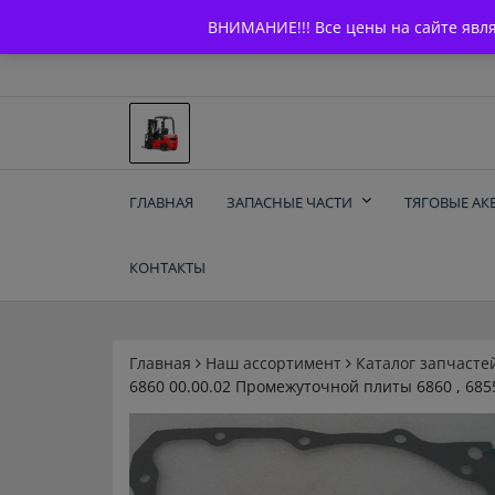
Skip
+7 (903) 294-61-75
info@bcarparts.ru
ВНИМАНИЕ!!! Все цены на сайте явл
to
content
Запчасти для вилочы
ГЛАВНАЯ
ЗАПАСНЫЕ ЧАСТИ
ТЯГОВЫЕ АК
погрузчиков и
КОНТАКТЫ
электротележек
Balkancar
Главная
Наш ассортимент
Каталог запчасте
6860 00.00.02 Промежуточной плиты 6860 , 685