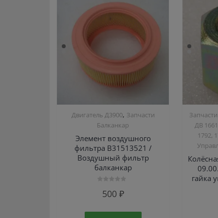
,
Двигатель Д3900
Запчасти
Запчасти
Балканкар
ДВ 1661
1792, 1
Элемент воздушного
Управл
фильтра В31513521 /
Воздушный фильтр
Колёсна
балканкар
09.00
гайка 
Оценка
500
₽
0
из
5