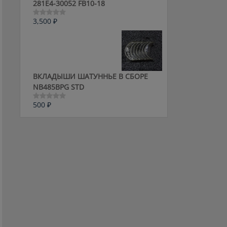
281E4-30052 FB10-18
3,500
₽
Оценка
0
из
5
ВКЛАДЫШИ ШАТУННЬЕ В СБОРЕ
NB485BPG STD
500
₽
Оценка
0
из
5