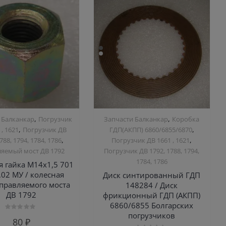
,
,
 Балканкар
Погрузчик
Запчасти Балканкар
Коробка
,
,
 , 1621
Погрузчик ДВ
ГДП(АКПП) 6860/6855/6870
,
,
788, 1794, 1784, 1786
Погрузчик ДВ 1661 , 1621
яемый мост ДВ 1792
Погрузчик ДВ 1792, 1788, 1794,
1784, 1786
я гайка М14х1,5 701
.02 МУ / колесная
Диск синтированный ГДП
управляемого моста
148284 / Диск
ДВ 1792
фрикционный ГДП (АКПП)
6860/6855 Болгарских
погрузчиков
Оценка
80
₽
0