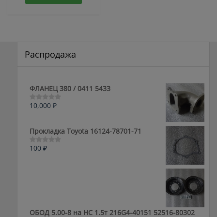
Распродажа
ФЛАНЕЦ 380 / 0411 5433
10,000
₽
Оценка
0
из
5
Прокладка Toyota 16124-78701-71
100
₽
Оценка
0
из
5
ОБОД 5.00-8 на HC 1.5т 216G4-40151 52516-80302