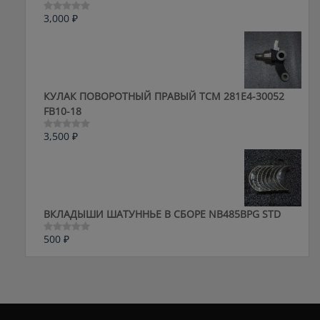
3,000
₽
Оценка
0
из
5
КУЛАК ПОВОРОТНЫЙ ПРАВЫЙ ТСМ 281E4-30052
FB10-18
3,500
₽
Оценка
0
из
5
ВКЛАДЫШИ ШАТУННЬЕ В СБОРЕ NB485BPG STD
500
₽
Оценка
0
из
5