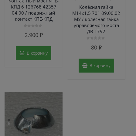
Контактный мост КПЕ-
КПД 6 126768 42357
Колёсная гайка
04.00 / подвижный
М14х1,5 701 09.00.02
контакт КПЕ-КПД
МУ / колесная гайка
управляемого моста
ДВ 1792
Оценка
2,900
₽
0
из
5
Оценка
80
₽
0
из
В корзину
5
В корзину