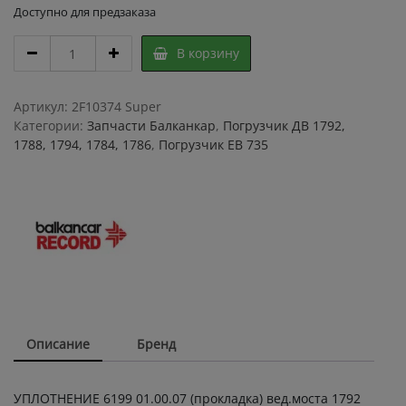
Доступно для предзаказа
УПЛОТНЕНИЕ
В корзину
6199
01.00.07
(прокладка)
Артикул:
2F10374 Super
вед.моста
Категории:
Запчасти Балканкар
,
Погрузчик ДВ 1792,
1792
1788, 1794, 1784, 1786
,
Погрузчик ЕВ 735
боковая
quantity
Описание
Бренд
УПЛОТНЕНИЕ 6199 01.00.07 (прокладка) вед.моста 1792