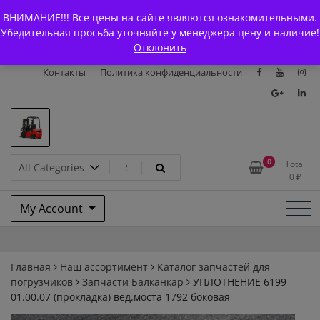
Skip
+7 (903) 294-61-75
info@bcarparts.ru
ВНИМАНИЕ!!! Все цены на сайте являются ознакомительными.
to
Главная
Магазин
О Компании
Каталоги
Убедительная просьба уточняйте у менеджера цену и наличие!
content
Отклонить
Сертификаты
Доставка и оплата
Гарантия
Вакансии
Контакты
Политика конфиденциальности
Запчасти для вилочых
0
Total
0
₽
погрузчиков и
My Account
электротележек Balkancar
Главная
Наш ассортимент
Каталог запчастей для
погрузчиков
Запчасти Балканкар
УПЛОТНЕНИЕ 6199
01.00.07 (прокладка) вед.моста 1792 боковая