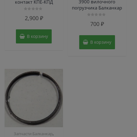
3900 вилочного
контакт КПЕ-КПД
погрузчика Балканкар
Оценка
2,900
₽
0
Оценка
из
700
₽
0
5
из
5
В корзину
В корзину
,
Запчасти Балканкар