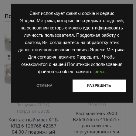
Сайт использует файлы cookie и сервис
Похожие
Яндекс.Метрика, которые не содержат сведений,
на основании которых можно идентифицировать
личность пользователя. Продолжая работу с
сайтом, Вы соглашаетесь на обработку этих
данных и использование сервиса Яндекс.Метрика.
Для согласия нажмите Разрешить. Чтобы
ознакомится с нашей Политикой использования
файлов «cookie» нажмите
здесь
ОТМЕНА
РАЗРЕШИТЬ
,
,
Запчасти Балканкар
Двигатель Д3900
Запчасти
,
,
Погрузчик ЕВ 687
Балканкар
ТНВД
,
Погрузчик ЕВ 717
2500/3900
Погрузчик ЕВ 735
Распылитель 3900
B2646565 6 416651 /
Контактный мост КПЕ-
распылитель
КПД 6 126768 42357
форсунки двигателя
04.00 / подвижный