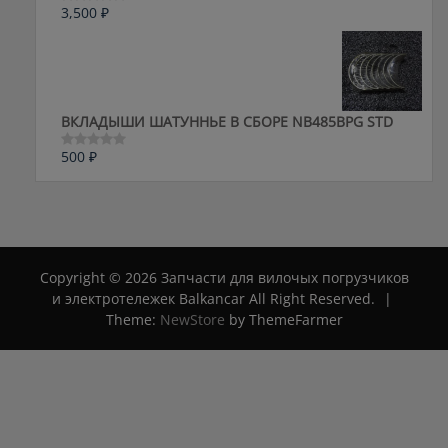
3,500
₽
Оценка
0
из
5
ВКЛАДЫШИ ШАТУННЬЕ В СБОРЕ NB485BPG STD
500
₽
Оценка
0
из
5
Copyright © 2026 Запчасти для вилочых погрузчиков
и электротележек Balkancar All Right Reserved.
|
Theme:
NewStore
by ThemeFarmer