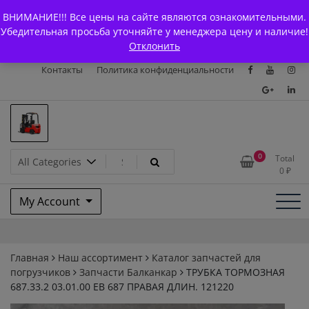
Skip
+7 (903) 294-61-75
info@bcarparts.ru
ВНИМАНИЕ!!! Все цены на сайте являются ознакомительными.
to
Главная
Магазин
О Компании
Каталоги
Убедительная просьба уточняйте у менеджера цену и наличие!
content
Отклонить
Сертификаты
Доставка и оплата
Гарантия
Вакансии
Контакты
Политика конфиденциальности
Запчасти для вилочых
0
Total
0
₽
погрузчиков и
My Account
электротележек Balkancar
Главная
Наш ассортимент
Каталог запчастей для
погрузчиков
Запчасти Балканкар
ТРУБКА ТОРМОЗНАЯ
687.33.2 03.01.00 ЕВ 687 ПРАВАЯ ДЛИН. 121220