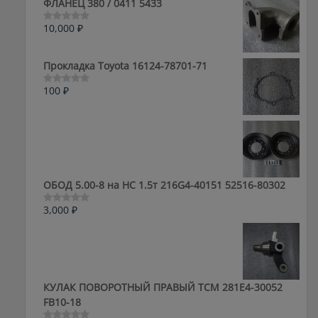
ФЛАНЕЦ 380 / 0411 5433
10,000
₽
Оценка
0
из
5
Прокладка Toyota 16124-78701-71
100
₽
Оценка
0
из
5
ОБОД 5.00-8 на HC 1.5т 216G4-40151 52516-80302
3,000
₽
Оценка
0
из
5
КУЛАК ПОВОРОТНЫЙ ПРАВЫЙ ТСМ 281E4-30052
FB10-18