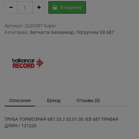
ТРУБКА
В корзину
ТОРМОЗНАЯ
687.33.2
03.01.00
Артикул:
2G20287 Super
ЕВ
Категории:
Запчасти Балканкар
,
Погрузчик ЕВ 687
687
ПРАВАЯ
ДЛИН.
121220
quantity
Описание
Бренд
Отзывы (0)
ТРУБА ТОРМОЗНАЯ 687.33.2 03.01.00 /ЕВ 687 ПРАВАЯ
ДЛИН./ 121220