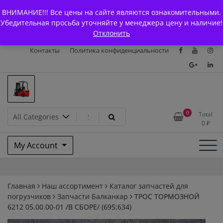
Skip
+7 (903) 294-61-75
info@bcarparts.ru
ВНИМАНИЕ!!! Все цены на сайте являются ознакомительными.
to
Главная
Магазин
О Компании
Каталоги
Убедительная просьба уточняйте у менеджера цену и наличие!
content
Отклонить
Сертификаты
Доставка и оплата
Гарантия
Вакансии
Контакты
Политика конфиденциальности
Запчасти для вилочых
0
Total
0
₽
погрузчиков и
My Account
электротележек Balkancar
Главная
Наш ассортимент
Каталог запчастей для
погрузчиков
Запчасти Балканкар
ТРОС ТОРМОЗНОЙ
6212 05.00.00-01 /В СБОРЕ/ (695;634)