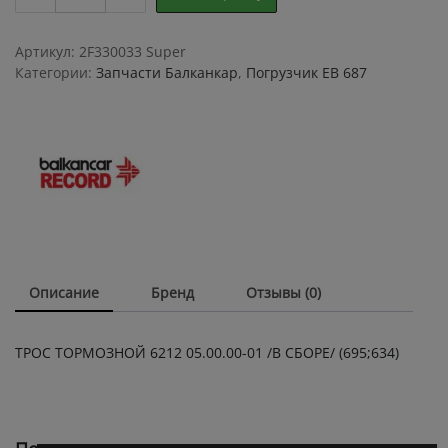
ТОРМОЗНОЙ
6212
05.00.00-
Артикул:
2F330033 Super
01
Категории:
Запчасти Балканкар
,
Погрузчик ЕВ 687
/
В
СБОРЕ/
(695;634)
quantity
Описание
Бренд
Отзывы (0)
ТРОС ТОРМОЗНОЙ 6212 05.00.00-01 /В СБОРЕ/ (695;634)