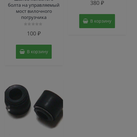
380
₽
0
болта на управляемый
из
мост вилочного
5
погрузчика
В корзину
Оценка
100
₽
0
из
5
В корзину