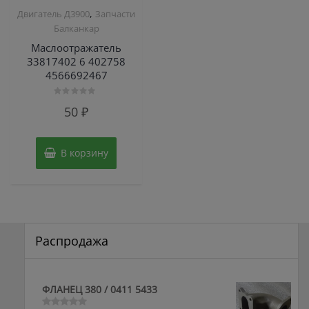
,
Двигатель Д3900
Запчасти
Балканкар
Маслоотражатель
33817402 6 402758
4566692467
Оценка
50
₽
0
из
5
В корзину
Распродажа
ФЛАНЕЦ 380 / 0411 5433