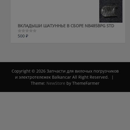
из
5
ВКЛАДЫШИ ШАТУННЬЕ В СБОРЕ NB485BPG STD
500
₽
Оценка
0
из
5
Copyright © 2026 Запчасти для вилочых погрузчиков
и электротележек Balkancar All Right Reserved.
|
Theme:
NewStore
by ThemeFarmer