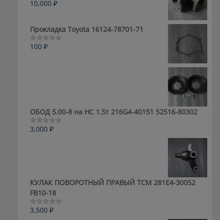
10,000
₽
Оценка
0
из
5
Прокладка Toyota 16124-78701-71
100
₽
Оценка
0
из
5
ОБОД 5.00-8 на HC 1.5т 216G4-40151 52516-80302
3,000
₽
Оценка
0
из
5
КУЛАК ПОВОРОТНЫЙ ПРАВЫЙ ТСМ 281E4-30052
FB10-18
3,500
₽
Оценка
0