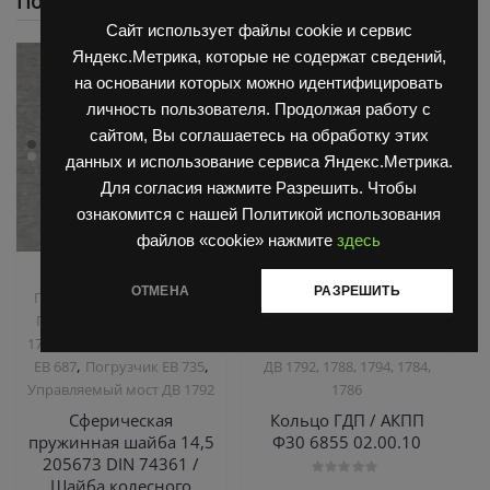
Похожие
Сайт использует файлы cookie и сервис
Яндекс.Метрика, которые не содержат сведений,
на основании которых можно идентифицировать
личность пользователя. Продолжая работу с
сайтом, Вы соглашаетесь на обработку этих
данных и использование сервиса Яндекс.Метрика.
Для согласия нажмите Разрешить. Чтобы
ознакомится с нашей Политикой использования
файлов «cookie» нажмите
здесь
,
,
Запчасти Балканкар
Запчасти Балканкар
ОТМЕНА
РАЗРЕШИТЬ
,
Погрузчик ДВ 1661 , 1621
Коробка ГДП(АКПП)
,
Погрузчик ДВ 1792, 1788,
6860/6855/6870
Погрузчик
,
,
1794, 1784, 1786
Погрузчик
ДВ 1661 , 1621
Погрузчик
,
,
ЕВ 687
Погрузчик ЕВ 735
ДВ 1792, 1788, 1794, 1784,
Управляемый мост ДВ 1792
1786
Сферическая
Кольцо ГДП / АКПП
пружинная шайба 14,5
Ф30 6855 02.00.10
205673 DIN 74361 /
Шайба колесного
Оценка