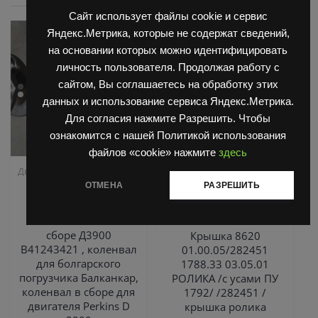
Сайт использует файлы cookie и сервис
Яндекс.Метрика, которые не содержат сведений,
на основании которых можно идентифицировать
личность пользователя. Продолжая работу с
сайтом, Вы соглашаетесь на обработку этих
данных и использование сервиса Яндекс.Метрика.
Для согласия нажмите Разрешить. Чтобы
ознакомится с нашей Политикой использования
файлов «cookie» нажмите
здесь
,
,
Двигатель Д3900
Запчасти
Запчасти Балканкар
,
Балканкар
ТНВД
Погрузчик ДВ 1792, 1788,
ОТМЕНА
РАЗРЕШИТЬ
,
2500/3900
1794, 1784, 1786
Погрузчик
ЕВ 735
Коленчатый вал в
сборе Д3900
Крышка 8620
B41243421 , коленвал
01.00.05/282451
для болгарского
1788.33 03.05.01
погрузчика Балканкар,
РОЛИКА /с усами ПУ
коленвал в сборе для
1792/ /282451 /
двигателя Perkins D
крышка ролика