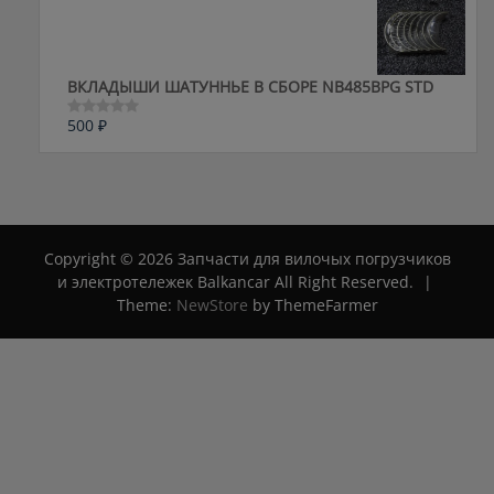
из
5
ВКЛАДЫШИ ШАТУННЬЕ В СБОРЕ NB485BPG STD
500
₽
Оценка
0
из
5
Copyright © 2026 Запчасти для вилочых погрузчиков
и электротележек Balkancar All Right Reserved.
|
Theme:
NewStore
by ThemeFarmer