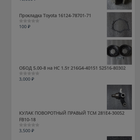
0
из
5
Прокладка Toyota 16124-78701-71
100
₽
Оценка
0
из
5
ОБОД 5.00-8 на HC 1.5т 216G4-40151 52516-80302
3,000
₽
Оценка
0
из
5
КУЛАК ПОВОРОТНЫЙ ПРАВЫЙ ТСМ 281E4-30052
FB10-18
3,500
₽
Оценка
0