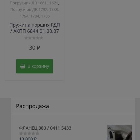
,
Погрузчик ДВ 1661 , 1621
Погрузчик ДВ 1792, 1788,
1794, 1784, 1786
Пружина поршня ГДП
/ АКПП 6844 01.00.07
Оценка
30
₽
0
из
5
В корзину
Распродажа
ФЛАНЕЦ 380 / 0411 5433
10,000
₽
Оценка