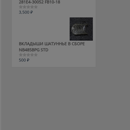
281E4-30052 FB10-18
3,500
₽
Оценка
0
из
5
ВКЛАДЫШИ ШАТУННЬЕ В СБОРЕ
NB485BPG STD
500
₽
Оценка
0
из
5