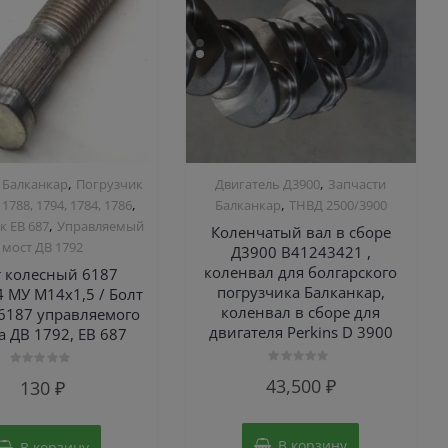
,
,
 Балканкар
Погрузчик
Двигатель Д3900
Запчасти
,
,
 1788, 1794, 1784, 1786
Балканкар
ТНВД 2500/3900
,
к ЕВ 687
Управляемый
Коленчатый вал в сборе
мост ДВ 1792
Д3900 B41243421 ,
коленвал для болгарского
т колесный 6187
погрузчика Балканкар,
4 МУ М14х1,5 / Болт
коленвал в сборе для
 6187 управляемого
двигателя Perkins D 3900
а ДВ 1792, ЕВ 687
Оценка
Оценка
43,500
₽
130
₽
0
0
из
из
5
5
В корзину
В корзину