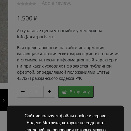
Add a review.
1,500
₽
Актуальные цены уточняйте у менеджера
info@bcarparts.ru .
Вся представленная на сайте информация,
касающаяся технических характеристик, наличия
и стоимости, носит информационный характер и
ни при каких условиях не является публичной
офертой, определяемой положениями Статьи
437(2) Гражданского кодекса РФ.
ТЕРМОСТАТ
В корзину
ТДI-
Б54
В2486678
Артикул:
3B60784 Super
Д2500
Категории:
Двигатель Д2500
,
Запчасти Балканкар
,
Сайт использует файлы cookie и сервис
quantity
Погрузчик ДВ 1661 , 1621
Яндекс.Метрика, которые не содержат
сведений, на основании которых можно