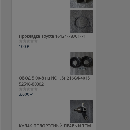
0
из
5
Прокладка Toyota 16124-78701-71
100
₽
Оценка
0
из
5
ОБОД 5.00-8 на HC 1.5т 216G4-40151
52516-80302
3,000
₽
Оценка
0
из
5
КУЛАК ПОВОРОТНЫЙ ПРАВЫЙ ТСМ