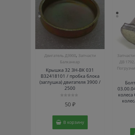
,
Двигатель Д3900
Запчасти
Запчасти
Балканкар
ДВ 1792,
Погрузчи
Крышка 32 ЗН-ВК 031
В32418101 / пробка блока
(заглушка) двигателя 3900 /
Бол
2500
03.00.0
колеса
колес
Оценка
50
₽
0
из
5
В корзину