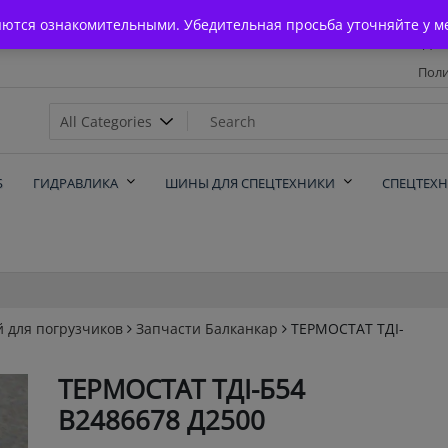
Главная
яются ознакомительными. Убедительная просьба уточняйте у м
Дос
Поли
х
Б
ГИДРАВЛИКА
ШИНЫ ДЛЯ СПЕЦТЕХНИКИ
СПЕЦТЕХ
й для погрузчиков
Запчасти Балканкар
ТЕРМОСТАТ ТДI-
ТЕРМОСТАТ ТДI-Б54
В2486678 Д2500