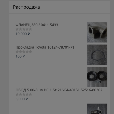
Распродажа
ФЛАНЕЦ 380 / 0411 5433
10,000
₽
Оценка
0
из
5
Прокладка Toyota 16124-78701-71
100
₽
Оценка
0
из
5
ОБОД 5.00-8 на HC 1.5т 216G4-40151 52516-80302
3,000
₽
Оценка
0
из
5