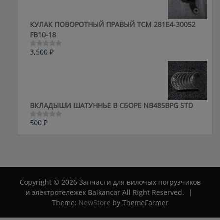
КУЛАК ПОВОРОТНЫЙ ПРАВЫЙ ТСМ 281E4-30052
FB10-18
3,500
₽
Оценка
0
из
5
ВКЛАДЫШИ ШАТУННЬЕ В СБОРЕ NB485BPG STD
500
₽
Оценка
0
из
5
Copyright © 2026 Запчасти для вилочых погрузчиков
и электротележек Balkancar All Right Reserved.
|
Theme:
NewStore
by ThemeFarmer