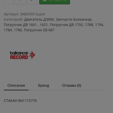
В41115776,
насоса
А25
Артикул:
3A80599 Super
quantity
Категорий:
Двигатель Д3900
,
Запчасти Балканкар
,
Погрузчик ДВ 1661 , 1621
,
Погрузчик ДВ 1792, 1788, 1794,
1784, 1786
,
Погрузчик ЕВ 687
Описание
Бренд
Отзывы (0)
СТАКАН В41115776