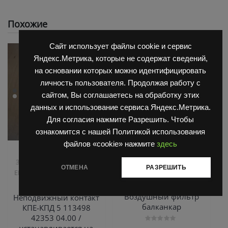
Похожие
Сайт использует файлы cookie и сервис
Яндекс.Метрика, которые не содержат сведений,
на основании которых можно идентифицировать
личность пользователя. Продолжая работу с
сайтом, Вы соглашаетесь на обработку этих
данных и использование сервиса Яндекс.Метрика.
Для согласия нажмите Разрешить. Чтобы
ознакомится с нашей Политикой использования
файлов «cookie» нажмите
здесь
,
,
Запчасти Балканкар
Двигатель Д3900
Запчасти
Запчасти ЕП 001 / ЕП 006 /
Балканкар
ОТМЕНА
РАЗРЕШИТЬ
,
ЕП 011 / ЕС 301
Погрузчик
Элемент воздушного
ЕВ 687
фильтра В31513521 /
Воздушный фильтр
Неподвижный контакт
балканкар
КПЕ-КПД 5 113498
42353 04.00 /
устанавливается на
Оценка