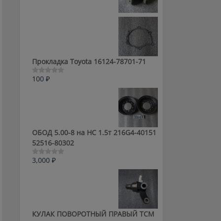
0
из
5
Прокладка Toyota 16124-78701-71
100
₽
Оценка
0
из
5
ОБОД 5.00-8 на HC 1.5т 216G4-40151
52516-80302
3,000
₽
Оценка
0
из
5
КУЛАК ПОВОРОТНЫЙ ПРАВЫЙ ТСМ