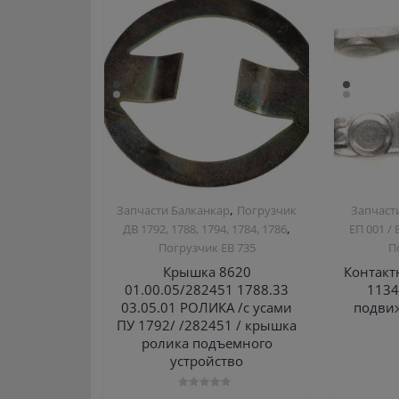
,
Запчасти Балканкар
Погрузчик
Запчаст
,
ДВ 1792, 1788, 1794, 1784, 1786
ЕП 001 / 
Погрузчик ЕВ 735
П
Крышка 8620
Контакт
01.00.05/282451 1788.33
1134
03.05.01 РОЛИКА /с усами
подвиж
ПУ 1792/ /282451 / крышка
ролика подъемного
устройство
Оценка