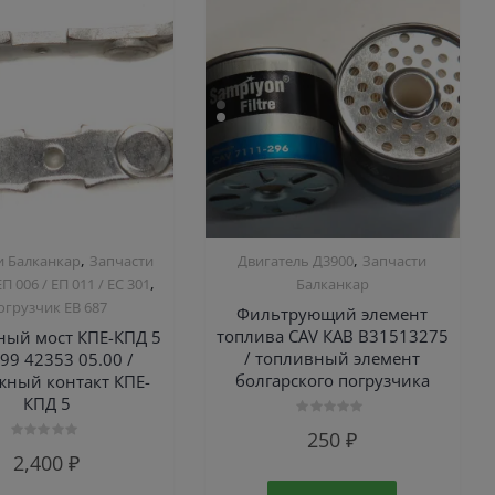
,
,
и Балканкар
Запчасти
Двигатель Д3900
Запчасти
,
ЕП 006 / ЕП 011 / ЕС 301
Балканкар
огрузчик ЕВ 687
Фильтрующий элемент
топлива CAV КАВ B31513275
ный мост КПЕ-КПД 5
/ топливный элемент
99 42353 05.00 /
болгарского погрузчика
ный контакт КПЕ-
КПД 5
Оценка
250
₽
0
Оценка
из
2,400
₽
0
5
из
5