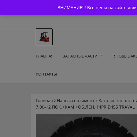
Skip
+7 (903) 294-61-75
info@bcarparts.ru
ВНИМАНИЕ!!! Все цены на сайте явл
to
content
Запчасти для вилочы
ГЛАВНАЯ
ЗАПАСНЫЕ ЧАСТИ
ТЯГОВЫЕ АК
погрузчиков и
КОНТАКТЫ
электротележек
Balkancar
Главная
Наш ассортимент
Каталог запчасте
7.00-12 ПОК.+КАМ.+ОБ.ЛЕН. 14PR D45S TRAYAL