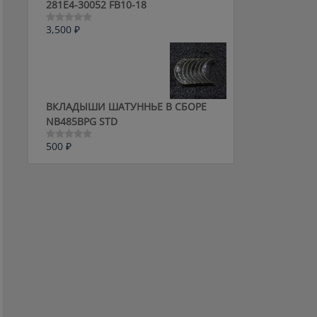
281E4-30052 FB10-18
3,500
₽
Оценка
0
из
5
ВКЛАДЫШИ ШАТУННЬЕ В СБОРЕ
NB485BPG STD
500
₽
Оценка
0
из
5