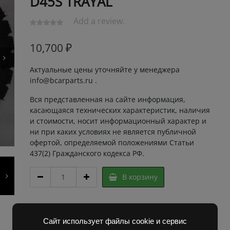
D45S TRAYAL
Add a review.
10,700
₽
Актуальные цены уточняйте у менеджера
info@bcarparts.ru .
Вся представленная на сайте информация,
касающаяся технических характеристик, наличия
и стоимости, носит информационный характер и
ни при каких условиях не является публичной
офертой, определяемой положениями Статьи
437(2) Гражданского кодекса РФ.
ШИНОКОМПЛЕКТ
В корзину
7.00-
12
ПОК.+КАМ.+ОБ.ЛЕН.
Артикул:
2R59980 Super
14PR
Категорий:
Запчасти Балканкар
,
Погрузчик ДВ
Сайт использует файлы cookie и сервис
D45S
1661 , 1621
,
Погрузчик ЕВ 717
,
Погрузчик ЕВ 735
,