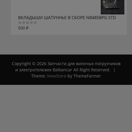
ВКЛАДЫШИ ШАТУННЬЕ В СБОРЕ NB485BPG STD
500
₽
Оценка
0
из
5
Copyright © 2026 Запчасти для вилочых погрузчиков
и электротележек Balkancar All Right Reserved.
|
Theme:
NewStore
by ThemeFarmer