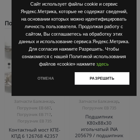
Сайт использует файлы cookie и сервис
Яндекс.Метрика, которые не содержат сведений,
на основании которых можно идентифицировать
Похожие
личность пользователя. Продолжая работу с
сайтом, Вы соглашаетесь на обработку этих
данных и использование сервиса Яндекс.Метрика.
Для согласия нажмите Разрешить. Чтобы
ознакомится с нашей Политикой использования
файлов «cookie» нажмите
здесь
ОТМЕНА
РАЗРЕШИТЬ
,
,
Запчасти Балканкар
Запчасти Балканкар
,
Погрузчик ЕВ 687
Погрузчик ЕВ 735
,
Погрузчик ЕВ 717
Подшипник
Погрузчик ЕВ 735
K80х88х30
игольчатый INA
Контактный мост КПЕ-
205679 / подшипник
КПД 6 126768 42357