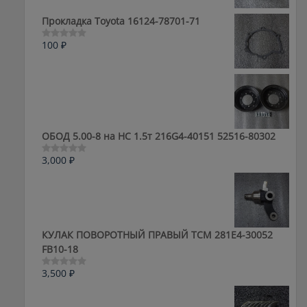
из
5
Прокладка Toyota 16124-78701-71
100
₽
Оценка
0
из
5
ОБОД 5.00-8 на HC 1.5т 216G4-40151 52516-80302
3,000
₽
Оценка
0
из
5
КУЛАК ПОВОРОТНЫЙ ПРАВЫЙ ТСМ 281E4-30052
FB10-18
3,500
₽
Оценка
0
из
5