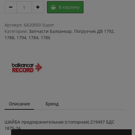
ШАЙБА
В корзину
предохранительная
(стопорная)
219497
Артикул:
6A20050 Super
БДС
Категории:
Запчасти Балканкар
,
Погрузчик ДВ 1792,
1875-
1788, 1794, 1784, 1786
74
quantity
Описание
Бренд
ШАЙБА предохранительная (стопорная) 219497 БДС
1875-74