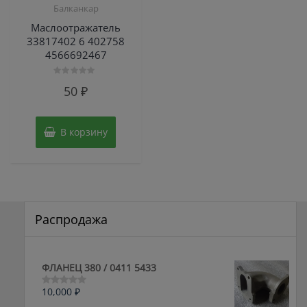
Балканкар
Маслоотражатель
33817402 6 402758
4566692467
Оценка
50
₽
0
из
5
В корзину
Распродажа
ФЛАНЕЦ 380 / 0411 5433
10,000
₽
Оценка
0