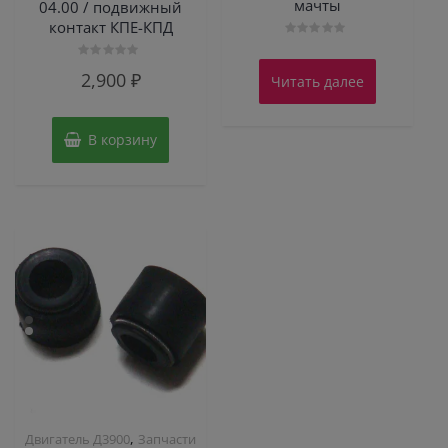
мачты
04.00 / подвижный
контакт КПЕ-КПД
Оценка
0
Оценка
из
2,900
₽
Читать далее
0
5
из
5
В корзину
,
Двигатель Д3900
Запчасти