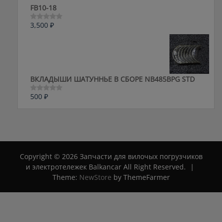
FB10-18
3,500
₽
Оценка
0
из
5
ВКЛАДЫШИ ШАТУННЬЕ В СБОРЕ NB485BPG STD
500
₽
Оценка
0
из
5
Copyright © 2026 Запчасти для вилочых погрузчиков
и электротележек Balkancar All Right Reserved.
|
Theme:
NewStore
by ThemeFarmer