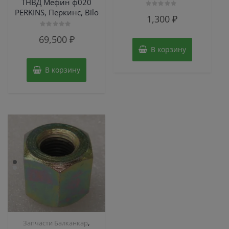
ТНВД Мефин ф020
PERKINS, Перкинс, Bilo
Оценка
1,300
₽
0
из
5
Оценка
69,500
₽
0
из
В корзину
5
В корзину
,
Запчасти Балканкар