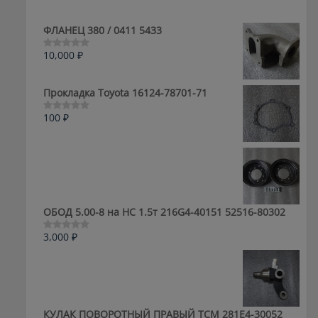
ФЛАНЕЦ 380 / 0411 5433
10,000
₽
Оценка
0
из
5
Прокладка Toyota 16124-78701-71
100
₽
Оценка
0
из
5
ОБОД 5.00-8 на HC 1.5т 216G4-40151 52516-80302
3,000
₽
Оценка
0
из
5
КУЛАК ПОВОРОТНЫЙ ПРАВЫЙ ТСМ 281E4-30052