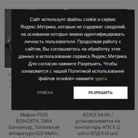
Сайт использует файлы cookie и сервис
Яндекс.Метрика, которые не содержат сведений,
на основании которых можно идентифицировать
личность пользователя. Продолжая работу с
сайтом, Вы соглашаетесь на обработку этих
данных и использование сервиса Яндекс.Метрика.
Для согласия нажмите Разрешить. Чтобы
ознакомится с нашей Политикой использования
,
,
Двигатель Д3900
Запчасти
Запчасти Балканкар
файлов «cookie» нажмите
здесь
,
Балканкар
Погрузчик ДВ
Запчасти ЕП 001 / ЕП 006 /
,
,
1792, 1788, 1794, 1784, 1786
ЕП 011 / ЕС 301
Погрузчик
ОТМЕНА
РАЗРЕШИТЬ
ТНВД 2500/3900
ЕВ 687
Топливный насос
Неподвижный контакт
высокого давления
КПЕ-КПД 5 113498
Мефин F020
42353 04.00 /
B2642874, 2864
устанавливается на
Балканкар, Топливная
контакторы КПЕ 6 (2
аппаратура 020 Mefin ,
шт) и КПД 6 (4 шт)